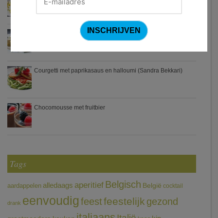
Zweedse gehaktballetjes
Courgetti met paprikasaus en halloumi (Sandra Bekkari)
Chocomousse met fruitbier
Tags
Belgisch
aperitief
alledaags
aardappelen
België
cocktail
eenvoudig
feestelijk
feest
gezond
drank
italiaans
Italië