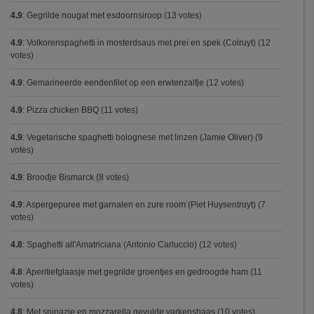
4.9
:
Gegrilde nougat met esdoornsiroop
(13 votes)
4.9
:
Volkorenspaghetti in mosterdsaus met prei en spek (Colruyt)
(12
votes)
4.9
:
Gemarineerde eendenfilet op een erwtenzalfje
(12 votes)
4.9
:
Pizza chicken BBQ
(11 votes)
4.9
:
Vegetarische spaghetti bolognese met linzen (Jamie Oliver)
(9
votes)
4.9
:
Broodje Bismarck
(8 votes)
4.9
:
Aspergepuree met garnalen en zure room (Piet Huysentruyt)
(7
votes)
4.8
:
Spaghetti all'Amatriciana (Antonio Carluccio)
(12 votes)
4.8
:
Aperitiefglaasje met gegrilde groentjes en gedroogde ham
(11
votes)
4.8
:
Met spinazie en mozzarella gevulde varkenshaas
(10 votes)