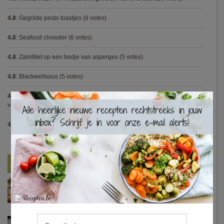
4.8
:
Gegrilde pesto toastjes
(8 votes)
4.8
:
Seafood chowder
(6 votes)
4.8
:
Zalmfilet op een bedje van asperges
(5 votes)
4.8
:
Blackwellsaus
(5 votes)
4.7
:
Varkenshaasje met jagersaus en kroketten (Jeroen Meus)
(15
×
votes)
4.7
:
Gestoofde kip met dragon
(7 votes)
Nieuwste Recepten
Turkse pizza met halloumi en courgette
Waterzooi van pladijs met venkel (Colruyt)