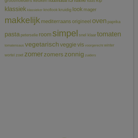
grootmoeders keuken
kip
kaas
klassiek
look
mager
kruidig
knoflook
klassieker
makkelijk
oven
mediterraans
origineel
paprika
simpel
tomaten
pasta
room
peterselie
snel klaar
vegetarisch
veggie
vis
winter
tomatensaus
voorgerecht
zomer
zonnig
zomers
wortel
zoet
zuiders