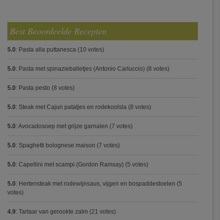
Best Beoordeelde Recepten
5.0
:
Pasta alla puttanesca
(10 votes)
5.0
:
Pasta met spinazieballetjes (Antonio Carluccio)
(8 votes)
5.0
:
Pasta pesto
(8 votes)
5.0
:
Steak met Cajun patatjes en rodekoolsla
(8 votes)
5.0
:
Avocadosoep met grijze garnalen
(7 votes)
5.0
:
Spaghetti bolognese maison
(7 votes)
5.0
:
Capellini met scampi (Gordon Ramsay)
(5 votes)
5.0
:
Hertensteak met rodewijnsaus, vijgen en bospaddestoelen
(5
votes)
4.9
:
Tartaar van gerookte zalm
(21 votes)