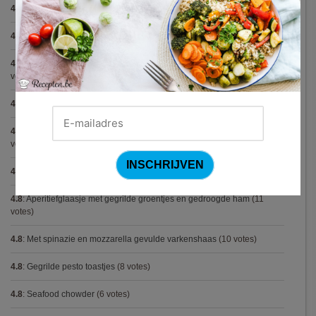
4.9
:
Gemarineerde eendenfilet op een erwtenzalfje
(12 votes)
4.9
:
Pizza chicken BBQ
(11 votes)
4.9
:
Vegetarische spaghetti bolognese met linzen (Jamie Oliver)
(9
votes)
4.9
:
Broodje Bismarck
(8 votes)
4.9
:
Aspergepuree met garnalen en zure room (Piet Huysentruyt)
(7
votes)
4.8
:
Spaghetti all'Amatriciana (Antonio Carluccio)
(12 votes)
4.8
:
Aperitiefglaasje met gegrilde groentjes en gedroogde ham
(11
votes)
4.8
:
Met spinazie en mozzarella gevulde varkenshaas
(10 votes)
4.8
:
Gegrilde pesto toastjes
(8 votes)
4.8
:
Seafood chowder
(6 votes)