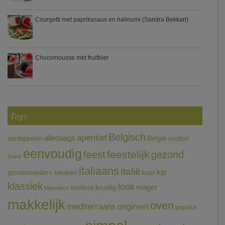
Courgetti met paprikasaus en halloumi (Sandra Bekkari)
Chocomousse met fruitbier
Tags
Belgisch
aperitief
alledaags
aardappelen
België
cocktail
eenvoudig
feestelijk
feest
gezond
drank
italiaans
Italië
grootmoeders keuken
kip
kaas
klassiek
look
mager
kruidig
knoflook
klassieker
makkelijk
oven
mediterraans
origineel
paprika