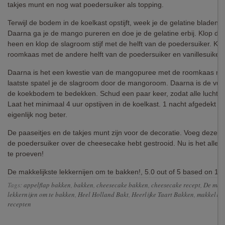
takjes munt en nog wat poedersuiker als topping.
Terwijl de bodem in de koelkast opstijft, week je de gelatine bladen i
Daarna ga je de mango pureren en doe je de gelatine erbij. Klop dit 
heen en klop de slagroom stijf met de helft van de poedersuiker. Kl
roomkaas met de andere helft van de poedersuiker en vanillesuiker
Daarna is het een kwestie van de mangopuree met de roomkaas me
laatste spatel je de slagroom door de mangoroom. Daarna is de vull
de koekbodem te bedekken. Schud een paar keer, zodat alle luchtbell
Laat het minimaal 4 uur opstijven in de koelkast. 1 nacht afgedekt in
eigenlijk nog beter.
De paaseitjes en de takjes munt zijn voor de decoratie. Voeg deze to
de poedersuiker over de cheesecake hebt gestrooid. Nu is het alleen
te proeven!
De makkelijkste lekkernijen om te bakken!
,
5.0
out of
5
based on
1
r
Tags:
appelflap bakken
,
bakken
,
cheesecake bakken
,
cheesecake recept
,
De makk
lekkernijen om te bakken
,
Heel Holland Bakt
,
Heerlijke Taart Bakken
,
makkelijk
recepten