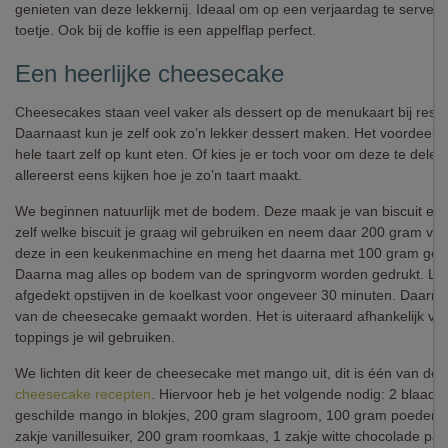
genieten van deze lekkernij. Ideaal om op een verjaardag te servere
toetje. Ook bij de koffie is een appelflap perfect.
Een heerlijke cheesecake
Cheesecakes staan veel vaker als dessert op de menukaart bij resta
Daarnaast kun je zelf ook zo’n lekker dessert maken. Het voordeel is
hele taart zelf op kunt eten. Of kies je er toch voor om deze te dele
allereerst eens kijken hoe je zo’n taart maakt.
We beginnen natuurlijk met de bodem. Deze maak je van biscuit en b
zelf welke biscuit je graag wil gebruiken en neem daar 200 gram van
deze in een keukenmachine en meng het daarna met 100 gram gesm
Daarna mag alles op bodem van de springvorm worden gedrukt. Laa
afgedekt opstijven in de koelkast voor ongeveer 30 minuten. Daarna
van de cheesecake gemaakt worden. Het is uiteraard afhankelijk va
toppings je wil gebruiken.
We lichten dit keer de cheesecake met mango uit, dit is één van de
cheesecake recepten
. Hiervoor heb je het volgende nodig: 2 blaadje
geschilde mango in blokjes, 200 gram slagroom, 100 gram poedersu
zakje vanillesuiker, 200 gram roomkaas, 1 zakje witte chocolade paas