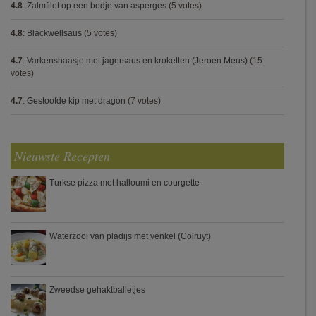
4.8
:
Zalmfilet op een bedje van asperges
(5 votes)
4.8
:
Blackwellsaus
(5 votes)
4.7
:
Varkenshaasje met jagersaus en kroketten (Jeroen Meus)
(15
votes)
4.7
:
Gestoofde kip met dragon
(7 votes)
Nieuwste Recepten
Turkse pizza met halloumi en courgette
Waterzooi van pladijs met venkel (Colruyt)
Zweedse gehaktballetjes