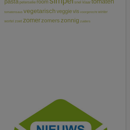
simpel
tomaten
pasta
room
peterselie
snel klaar
vegetarisch
veggie
vis
winter
tomatensaus
voorgerecht
zomer
zonnig
zomers
wortel
zoet
zuiders