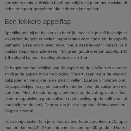
gerechten maken. Bakken hoeft namelijk echt geen hoge wiskunde t
delen een paar gerechten, die iedereen kan maken!
Een lekkere appelflap
Appelflappen bij de bakker zijn heerlijk, maar die je zelf bakt zijn nog
lekkerder! Je hebt er weinig ingrediënten voor nodig en de appelflap
gemaakt. Lees vooral even mee, hoe je deze lekkernij maakt. Je heb
plakjes diepvries bladerdeeg, 400 gram goudreinetten appels, 100 g
1 theelepel kaneel, 6 eetlepels suiker en 1 ei.
Je begint met het schillen van de appels en de klokhuizen te verwij
snijdt je de appels in kleine blokjes. Ondertussen leg je de bladerde
bakpapier en verwijder je de plastic vellen. Laat ze 5 minuten ontdooie
de appelblokjes, rozijnen, kaneel en de helft van de suiker met elka
een kom. Als het bladerdeeg is ontdooid en de vulling klaar is, kun j
bladerdeeg plakken gaan vullen. Leg de vulling op de helft van het 
houd alle randen vrij. Daarna kun je ze diagonaal dichtvouwen en he
flappen smeren.
Het overige suiker kun je er daarna overheen sprenkelen. De appel
moeten dan nog 20-25 minuten in de oven op 200 graden. Daarna k