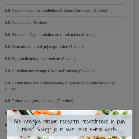
5.0
:
Pasta met spinazieballetjes (Antonio Carluccio)
(8 votes)
5.0
:
Pasta pesto
(8 votes)
5.0
:
Steak met Cajun patatjes en rodekoolsla
(8 votes)
5.0
:
Avocadosoep met grijze garnalen
(7 votes)
5.0
:
Spaghetti bolognese maison
(7 votes)
5.0
:
Capellini met scampi (Gordon Ramsay)
(5 votes)
5.0
:
Hertensteak met rodewijnsaus, vijgen en bospaddestoelen
(5
votes)
4.9
:
Tartaar van gerookte zalm
(21 votes)
4.9
:
Gegrilde nougat met esdoornsiroop
(13 votes)
×
4.9
:
Volkorenspaghetti in mosterdsaus met prei en spek (Colruyt)
(12
votes)