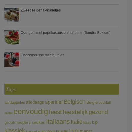
Zweedse gehaktballetjes
Courgetti met paprikasaus en halloumi (Sandra Bekkari)
Chocomousse met fruitbier
Tags
Belgisch
aperitief
alledaags
aardappelen
België
cocktail
eenvoudig
feestelijk
feest
gezond
drank
italiaans
Italië
grootmoeders keuken
kip
kaas
klassiek
look
mager
kruidig
knoflook
klassieker