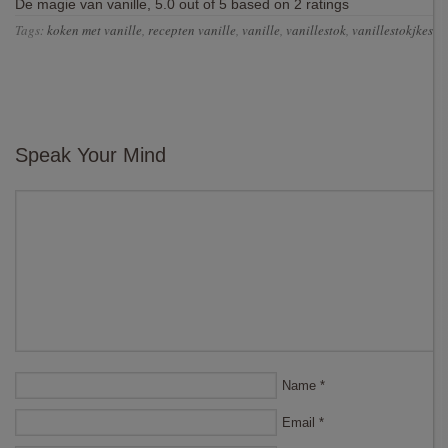
De magie van vanille
,
5.0
out of
5
based on
2
ratings
Tags:
koken met vanille
,
recepten vanille
,
vanille
,
vanillestok
,
vanillestokjkes
,
v
Speak Your Mind
Name
*
Email
*