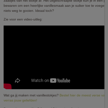
zaadjes van het stokje af. Het uitgeschraapte stokje kun je in een po
bewaren om een heerlijke vanillesmaak aan je suiker toe te voegen.
niets weg te gooien. Ideaal toch?
Zie voor een video-uitleg:
Wat ga jij maken met vanillestokjes?
Bestel hier de meest verse vani
verras jouw geliefden!