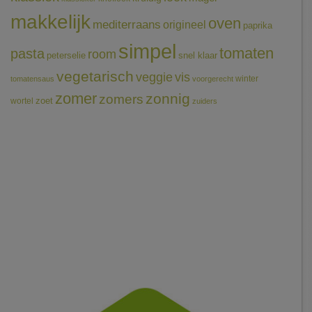
makkelijk
oven
mediterraans
origineel
paprika
simpel
tomaten
pasta
room
peterselie
snel klaar
vegetarisch
veggie
vis
winter
tomatensaus
voorgerecht
zomer
zonnig
zomers
wortel
zoet
zuiders