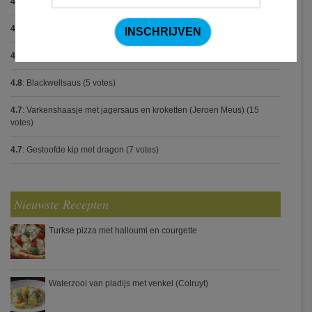
4.8
:
Gegrilde pesto toastjes
(8 votes)
4.8
:
Seafood chowder
(6 votes)
4.8
:
Zalmfilet op een bedje van asperges
(5 votes)
4.8
:
Blackwellsaus
(5 votes)
4.7
:
Varkenshaasje met jagersaus en kroketten (Jeroen Meus)
(15
votes)
4.7
:
Gestoofde kip met dragon
(7 votes)
Nieuwste Recepten
Turkse pizza met halloumi en courgette
Waterzooi van pladijs met venkel (Colruyt)