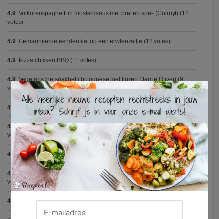
4.9
:
Volkorenspaghetti in mosterdsaus met prei en spek (Colruyt)
(12
votes)
4.9
:
Gemarineerde eendenfilet op een erwtenzalfje
(12 votes)
4.9
:
Pizza chicken BBQ
(11 votes)
4.9
:
Vegetarische spaghetti bolognese met linzen (Jamie Oliver)
(9
×
votes)
4.9
:
Broodje Bismarck
(8 votes)
4.9
:
Aspergepuree met garnalen en zure room (Piet Huysentruyt)
(7
votes)
4.8
:
Spaghetti all'Amatriciana (Antonio Carluccio)
(12 votes)
4.8
:
Aperitiefglaasje met gegrilde groentjes en gedroogde ham
(11
votes)
4.8
:
Met spinazie en mozzarella gevulde varkenshaas
(10 votes)