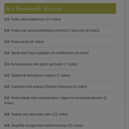
Best Beoordeelde Recepten
5.0
:
Pasta alla puttanesca
(10 votes)
5.0
:
Pasta met spinazieballetjes (Antonio Carluccio)
(8 votes)
5.0
:
Pasta pesto
(8 votes)
5.0
:
Steak met Cajun patatjes en rodekoolsla
(8 votes)
5.0
:
Avocadosoep met grijze garnalen
(7 votes)
5.0
:
Spaghetti bolognese maison
(7 votes)
5.0
:
Capellini met scampi (Gordon Ramsay)
(5 votes)
5.0
:
Hertensteak met rodewijnsaus, vijgen en bospaddestoelen
(5
votes)
4.9
:
Tartaar van gerookte zalm
(21 votes)
4.9
:
Gegrilde nougat met esdoornsiroop
(13 votes)