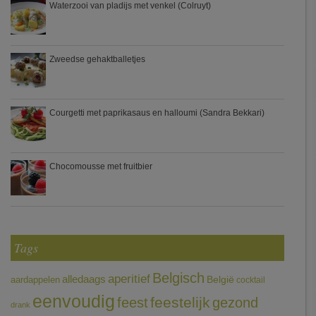
Waterzooi van pladijs met venkel (Colruyt)
Zweedse gehaktballetjes
Courgetti met paprikasaus en halloumi (Sandra Bekkari)
Chocomousse met fruitbier
Tags
Belgisch
aperitief
alledaags
aardappelen
België
cocktail
eenvoudig
feestelijk
feest
gezond
drank