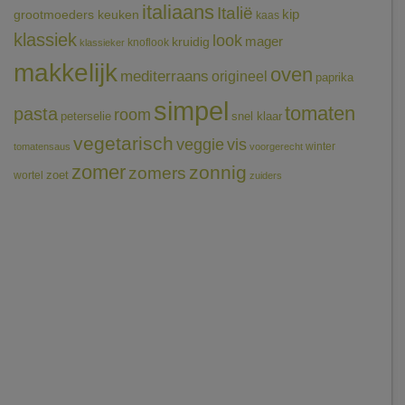
italiaans
Italië
grootmoeders keuken
kip
kaas
klassiek
look
mager
kruidig
knoflook
klassieker
makkelijk
oven
mediterraans
origineel
paprika
simpel
tomaten
pasta
room
peterselie
snel klaar
vegetarisch
veggie
vis
winter
tomatensaus
voorgerecht
zomer
zonnig
zomers
wortel
zoet
zuiders