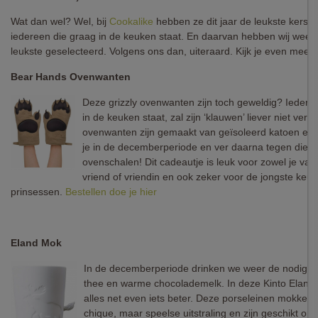
Wat dan wel? Wel, bij
Cookalike
hebben ze dit jaar de leukste kerst
iedereen die graag in de keuken staat. En daarvan hebben wij weer 
leukste geselecteerd. Volgens ons dan, uiteraard. Kijk je even mee?
Bear Hands Ovenwanten
Deze grizzly ovenwanten zijn toch geweldig? Iedere
in de keuken staat, zal zijn ‘klauwen’ liever niet ver
ovenwanten zijn gemaakt van geïsoleerd katoen e
je in de decemberperiode en ver daarna tegen die h
ovenschalen! Dit cadeautje is leuk voor zowel je vad
vriend of vriendin en ook zeker voor de jongste keu
prinsessen.
Bestellen doe je hier
Eland Mok
In de decemberperiode drinken we weer de nodige k
thee en warme chocolademelk. In deze Kinto Elan
alles net even iets beter. Deze porseleinen mokke
chique, maar speelse uitstraling en zijn geschikt om 