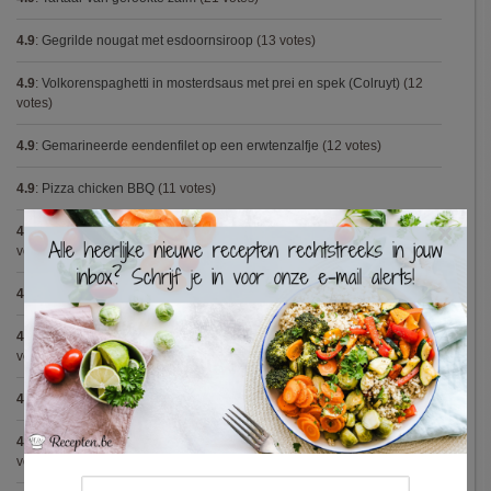
4.9
:
Gegrilde nougat met esdoornsiroop
(13 votes)
4.9
:
Volkorenspaghetti in mosterdsaus met prei en spek (Colruyt)
(12
votes)
4.9
:
Gemarineerde eendenfilet op een erwtenzalfje
(12 votes)
4.9
:
Pizza chicken BBQ
(11 votes)
×
4.9
:
Vegetarische spaghetti bolognese met linzen (Jamie Oliver)
(9
votes)
4.9
:
Broodje Bismarck
(8 votes)
4.9
:
Aspergepuree met garnalen en zure room (Piet Huysentruyt)
(7
votes)
4.8
:
Spaghetti all'Amatriciana (Antonio Carluccio)
(12 votes)
4.8
:
Aperitiefglaasje met gegrilde groentjes en gedroogde ham
(11
votes)