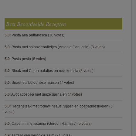
Best Beoordeelde Recepten
5.0
:
Pasta alla puttanesca
(10 votes)
5.0
:
Pasta met spinazieballetjes (Antonio Carluccio)
(8 votes)
5.0
:
Pasta pesto
(8 votes)
5.0
:
Steak met Cajun patatjes en rodekoolsla
(8 votes)
5.0
:
Spaghetti bolognese maison
(7 votes)
5.0
:
Avocadosoep met grijze garnalen
(7 votes)
5.0
:
Hertensteak met rodewijnsaus, vijgen en bospaddestoelen
(5
votes)
5.0
:
Capellini met scampi (Gordon Ramsay)
(5 votes)
4.9
:
Tartaar van gerookte zalm
(21 votes)