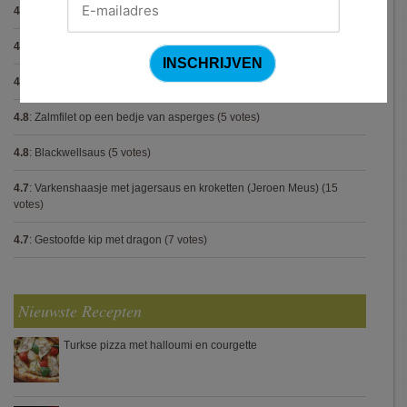
4.8
:
Met spinazie en mozzarella gevulde varkenshaas
(10 votes)
4.8
:
Gegrilde pesto toastjes
(8 votes)
4.8
:
Seafood chowder
(6 votes)
4.8
:
Zalmfilet op een bedje van asperges
(5 votes)
4.8
:
Blackwellsaus
(5 votes)
4.7
:
Varkenshaasje met jagersaus en kroketten (Jeroen Meus)
(15
votes)
4.7
:
Gestoofde kip met dragon
(7 votes)
Nieuwste Recepten
Turkse pizza met halloumi en courgette