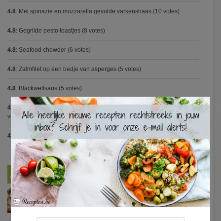
4.8
:
Met spinazie en mozzarella gevulde varkenshaas
(10 votes)
4.8
:
Gegrilde pesto toastjes
(8 votes)
4.8
:
Seafood chowder
(6 votes)
4.8
:
Zalmfilet op een bedje van asperges
(5 votes)
4.8
:
Blackwellsaus
(5 votes)
×
4.7
:
Varkenshaasje met jagersaus en kroketten (Jeroen Meus)
(15
votes)
4.7
:
Gestoofde kip met dragon
(7 votes)
Nieuwste Recepten
Turkse pizza met halloumi en courgette