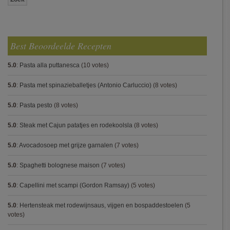
Best Beoordeelde Recepten
5.0
:
Pasta alla puttanesca
(10 votes)
5.0
:
Pasta met spinazieballetjes (Antonio Carluccio)
(8 votes)
5.0
:
Pasta pesto
(8 votes)
5.0
:
Steak met Cajun patatjes en rodekoolsla
(8 votes)
5.0
:
Avocadosoep met grijze garnalen
(7 votes)
5.0
:
Spaghetti bolognese maison
(7 votes)
5.0
:
Capellini met scampi (Gordon Ramsay)
(5 votes)
5.0
:
Hertensteak met rodewijnsaus, vijgen en bospaddestoelen
(5
votes)