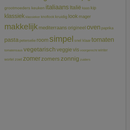
italiaans
Italië
grootmoeders keuken
kip
kaas
klassiek
look
mager
kruidig
knoflook
klassieker
makkelijk
oven
mediterraans
origineel
paprika
simpel
tomaten
pasta
room
peterselie
snel klaar
vegetarisch
veggie
vis
winter
tomatensaus
voorgerecht
zomer
zonnig
zomers
wortel
zoet
zuiders