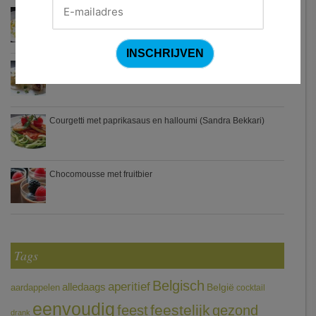
Waterzooi van pladijs met venkel (Colruyt)
Zweedse gehaktballetjes
Courgetti met paprikasaus en halloumi (Sandra Bekkari)
Chocomousse met fruitbier
Tags
Belgisch
aperitief
alledaags
aardappelen
België
cocktail
eenvoudig
feestelijk
feest
gezond
drank