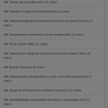
4.9
:
Tartaar van gerookte zalm
(21 votes)
4.9
:
Gegrilde nougat met esdoornsiroop
(13 votes)
4.9
:
Volkorenspaghetti in mosterdsaus met prei en spek (Colruyt)
(12
votes)
4.9
:
Gemarineerde eendenfilet op een erwtenzalfje
(12 votes)
4.9
:
Pizza chicken BBQ
(11 votes)
4.9
:
Vegetarische spaghetti bolognese met linzen (Jamie Oliver)
(9
votes)
4.9
:
Broodje Bismarck
(8 votes)
4.9
:
Aspergepuree met garnalen en zure room (Piet Huysentruyt)
(7
votes)
4.8
:
Spaghetti all'Amatriciana (Antonio Carluccio)
(12 votes)
4.8
:
Aperitiefglaasje met gegrilde groentjes en gedroogde ham
(11
votes)