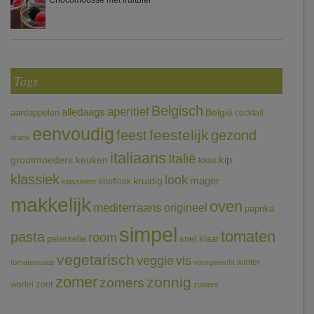
Chocomousse met fruitbier
Tags
Belgisch
aperitief
alledaags
aardappelen
België
cocktail
eenvoudig
feestelijk
feest
gezond
drank
italiaans
Italië
grootmoeders keuken
kip
kaas
klassiek
look
mager
kruidig
knoflook
klassieker
makkelijk
oven
mediterraans
origineel
paprika
simpel
tomaten
pasta
room
peterselie
snel klaar
vegetarisch
veggie
vis
winter
tomatensaus
voorgerecht
zomer
zonnig
zomers
wortel
zoet
zuiders