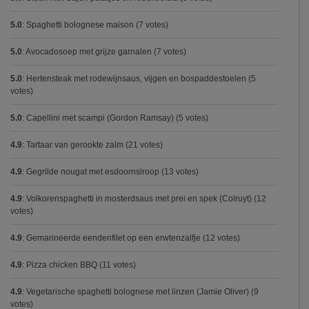
5.0
:
Spaghetti bolognese maison
(7 votes)
5.0
:
Avocadosoep met grijze garnalen
(7 votes)
5.0
:
Hertensteak met rodewijnsaus, vijgen en bospaddestoelen
(5
votes)
5.0
:
Capellini met scampi (Gordon Ramsay)
(5 votes)
4.9
:
Tartaar van gerookte zalm
(21 votes)
4.9
:
Gegrilde nougat met esdoornsiroop
(13 votes)
4.9
:
Volkorenspaghetti in mosterdsaus met prei en spek (Colruyt)
(12
votes)
4.9
:
Gemarineerde eendenfilet op een erwtenzalfje
(12 votes)
4.9
:
Pizza chicken BBQ
(11 votes)
4.9
:
Vegetarische spaghetti bolognese met linzen (Jamie Oliver)
(9
votes)