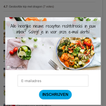
4.7
:
Gestoofde kip met dragon
(7 votes)
×
Nieuwste Recepten
Turkse pizza met halloumi en courgette
Waterzooi van pladijs met venkel (Colruyt)
Zweedse gehaktballetjes
Courgetti met paprikasaus en halloumi (Sandra Bekkari)