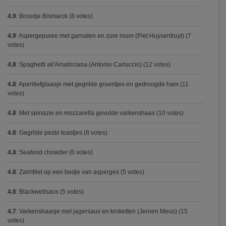
4.9
:
Broodje Bismarck
(8 votes)
4.9
:
Aspergepuree met garnalen en zure room (Piet Huysentruyt)
(7
votes)
4.8
:
Spaghetti all'Amatriciana (Antonio Carluccio)
(12 votes)
4.8
:
Aperitiefglaasje met gegrilde groentjes en gedroogde ham
(11
votes)
4.8
:
Met spinazie en mozzarella gevulde varkenshaas
(10 votes)
4.8
:
Gegrilde pesto toastjes
(8 votes)
4.8
:
Seafood chowder
(6 votes)
4.8
:
Zalmfilet op een bedje van asperges
(5 votes)
4.8
:
Blackwellsaus
(5 votes)
4.7
:
Varkenshaasje met jagersaus en kroketten (Jeroen Meus)
(15
votes)