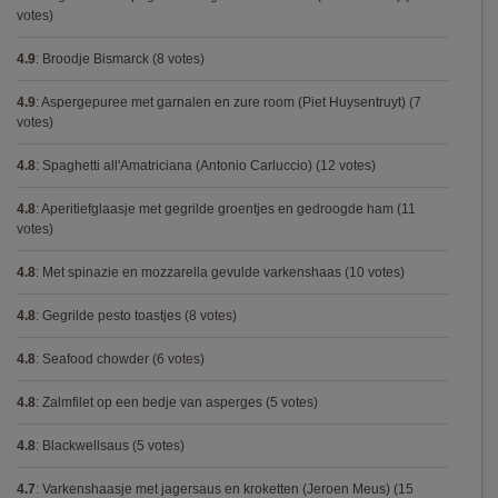
votes)
4.9
:
Broodje Bismarck
(8 votes)
4.9
:
Aspergepuree met garnalen en zure room (Piet Huysentruyt)
(7
votes)
4.8
:
Spaghetti all'Amatriciana (Antonio Carluccio)
(12 votes)
4.8
:
Aperitiefglaasje met gegrilde groentjes en gedroogde ham
(11
votes)
4.8
:
Met spinazie en mozzarella gevulde varkenshaas
(10 votes)
4.8
:
Gegrilde pesto toastjes
(8 votes)
4.8
:
Seafood chowder
(6 votes)
4.8
:
Zalmfilet op een bedje van asperges
(5 votes)
4.8
:
Blackwellsaus
(5 votes)
4.7
:
Varkenshaasje met jagersaus en kroketten (Jeroen Meus)
(15