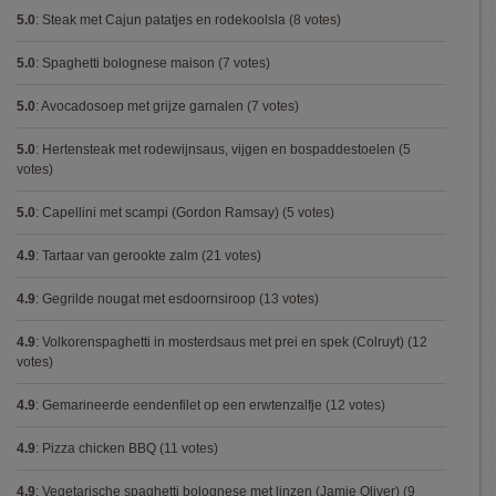
5.0
:
Steak met Cajun patatjes en rodekoolsla
(8 votes)
5.0
:
Spaghetti bolognese maison
(7 votes)
5.0
:
Avocadosoep met grijze garnalen
(7 votes)
5.0
:
Hertensteak met rodewijnsaus, vijgen en bospaddestoelen
(5
votes)
5.0
:
Capellini met scampi (Gordon Ramsay)
(5 votes)
4.9
:
Tartaar van gerookte zalm
(21 votes)
4.9
:
Gegrilde nougat met esdoornsiroop
(13 votes)
4.9
:
Volkorenspaghetti in mosterdsaus met prei en spek (Colruyt)
(12
votes)
4.9
:
Gemarineerde eendenfilet op een erwtenzalfje
(12 votes)
4.9
:
Pizza chicken BBQ
(11 votes)
4.9
:
Vegetarische spaghetti bolognese met linzen (Jamie Oliver)
(9