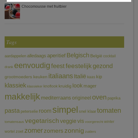
Chocomousse met fruitbier
Tags
Belgisch
aperitief
alledaags
aardappelen
België
cocktail
eenvoudig
feestelijk
feest
gezond
drank
italiaans
Italië
grootmoeders keuken
kip
kaas
klassiek
look
mager
kruidig
knoflook
klassieker
makkelijk
oven
mediterraans
origineel
paprika
simpel
tomaten
pasta
room
peterselie
snel klaar
vegetarisch
veggie
vis
winter
tomatensaus
voorgerecht
zomer
zonnig
zomers
wortel
zoet
zuiders