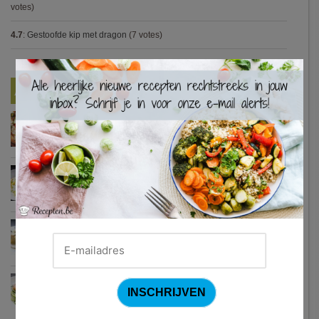
votes)
4.7
:
Gestoofde kip met dragon
(7 votes)
×
Nieuwste Recepten
Turkse pizza met halloumi en courgette
Waterzooi van pladijs met venkel (Colruyt)
Zweedse gehaktballetjes
Courgetti met paprikasaus en halloumi (Sandra Bekkari)