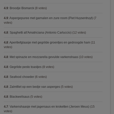
4.9
:
Broodje Bismarck
(8 votes)
4.9
:
Aspergepuree met garnalen en zure room (Piet Huysentruyt)
(7
votes)
4.8
:
Spaghetti all'Amatriciana (Antonio Carluccio)
(12 votes)
4.8
:
Aperitiefglaasje met gegrilde groentjes en gedroogde ham
(11
votes)
4.8
:
Met spinazie en mozzarella gevulde varkenshaas
(10 votes)
4.8
:
Gegrilde pesto toastjes
(8 votes)
4.8
:
Seafood chowder
(6 votes)
4.8
:
Zalmfilet op een bedje van asperges
(5 votes)
4.8
:
Blackwellsaus
(5 votes)
4.7
:
Varkenshaasje met jagersaus en kroketten (Jeroen Meus)
(15
votes)