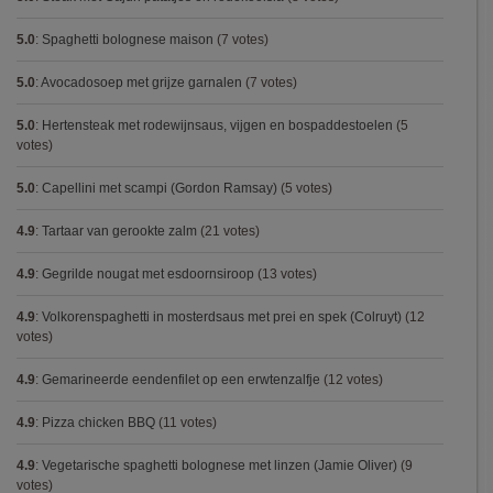
5.0
:
Spaghetti bolognese maison
(7 votes)
5.0
:
Avocadosoep met grijze garnalen
(7 votes)
5.0
:
Hertensteak met rodewijnsaus, vijgen en bospaddestoelen
(5
votes)
5.0
:
Capellini met scampi (Gordon Ramsay)
(5 votes)
4.9
:
Tartaar van gerookte zalm
(21 votes)
4.9
:
Gegrilde nougat met esdoornsiroop
(13 votes)
4.9
:
Volkorenspaghetti in mosterdsaus met prei en spek (Colruyt)
(12
votes)
4.9
:
Gemarineerde eendenfilet op een erwtenzalfje
(12 votes)
4.9
:
Pizza chicken BBQ
(11 votes)
4.9
:
Vegetarische spaghetti bolognese met linzen (Jamie Oliver)
(9
votes)