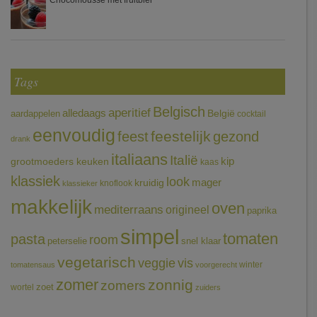
Chocomousse met fruitbier
Tags
Belgisch
aperitief
alledaags
aardappelen
België
cocktail
eenvoudig
feestelijk
feest
gezond
drank
italiaans
Italië
grootmoeders keuken
kip
kaas
klassiek
look
mager
kruidig
knoflook
klassieker
makkelijk
oven
mediterraans
origineel
paprika
simpel
tomaten
pasta
room
peterselie
snel klaar
vegetarisch
veggie
vis
winter
tomatensaus
voorgerecht
zomer
zonnig
zomers
wortel
zoet
zuiders