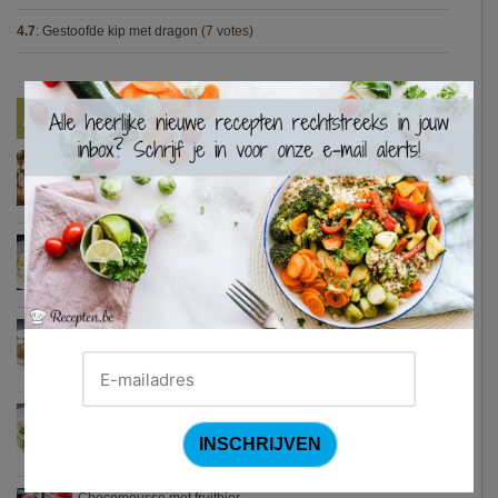
4.7
:
Gestoofde kip met dragon
(7 votes)
×
Nieuwste Recepten
Turkse pizza met halloumi en courgette
Waterzooi van pladijs met venkel (Colruyt)
Zweedse gehaktballetjes
Courgetti met paprikasaus en halloumi (Sandra Bekkari)