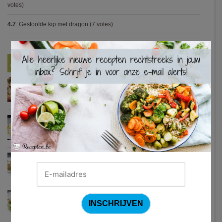
votes)
4.7
:
Gestoofde kip met dragon
(7 votes)
×
Nieuwste Recepten
Turkse pizza met halloumi en courgette
Waterzooi van pladijs met venkel (Colruyt)
Zweedse gehaktballetjes
Courgetti met paprikasaus en halloumi (Sandra Bekkari)