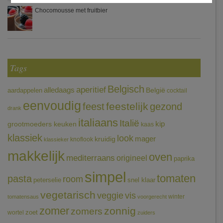
Chocomousse met fruitbier
Tags
Belgisch
aperitief
alledaags
aardappelen
België
cocktail
eenvoudig
feestelijk
feest
gezond
drank
italiaans
Italië
grootmoeders keuken
kip
kaas
klassiek
look
mager
kruidig
knoflook
klassieker
makkelijk
oven
mediterraans
origineel
paprika
simpel
tomaten
pasta
room
peterselie
snel klaar
vegetarisch
veggie
vis
winter
tomatensaus
voorgerecht
zomer
zonnig
zomers
wortel
zoet
zuiders