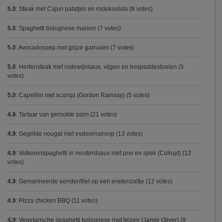
5.0
:
Steak met Cajun patatjes en rodekoolsla
(8 votes)
5.0
:
Spaghetti bolognese maison
(7 votes)
5.0
:
Avocadosoep met grijze garnalen
(7 votes)
5.0
:
Hertensteak met rodewijnsaus, vijgen en bospaddestoelen
(5
votes)
5.0
:
Capellini met scampi (Gordon Ramsay)
(5 votes)
4.9
:
Tartaar van gerookte zalm
(21 votes)
4.9
:
Gegrilde nougat met esdoornsiroop
(13 votes)
4.9
:
Volkorenspaghetti in mosterdsaus met prei en spek (Colruyt)
(12
votes)
4.9
:
Gemarineerde eendenfilet op een erwtenzalfje
(12 votes)
4.9
:
Pizza chicken BBQ
(11 votes)
4.9
:
Vegetarische spaghetti bolognese met linzen (Jamie Oliver)
(9