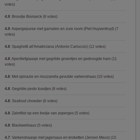
votes)
4.9
:
Broodje Bismarck
(8 votes)
4.9
:
Aspergepuree met garnalen en zure room (Piet Huysentruyt)
(7
votes)
4.8
:
Spaghetti all'Amatriciana (Antonio Carluccio)
(12 votes)
4.8
:
Aperitiefglaasje met gegrilde groentjes en gedroogde ham
(11
votes)
4.8
:
Met spinazie en mozzarella gevulde varkenshaas
(10 votes)
4.8
:
Gegrilde pesto toastjes
(8 votes)
4.8
:
Seafood chowder
(6 votes)
4.8
:
Zalmfilet op een bedje van asperges
(5 votes)
4.8
:
Blackwellsaus
(5 votes)
4.7
:
Varkenshaasje met jagersaus en kroketten (Jeroen Meus)
(15