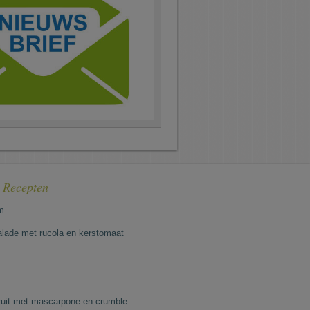
e Recepten
m
lade met rucola en kerstomaat
fruit met mascarpone en crumble