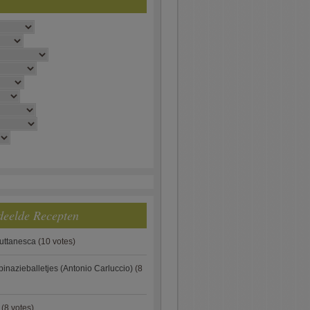
deelde Recepten
puttanesca
(10 votes)
pinazieballetjes (Antonio Carluccio)
(8
(8 votes)