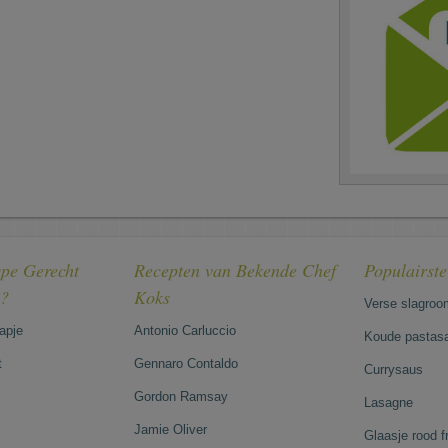
pe Gerecht
Recepten van Bekende Chef
Populairst
e?
Koks
Verse slagroo
hapje
Antonio Carluccio
Koude pastasa
t
Gennaro Contaldo
Currysaus
Gordon Ramsay
Lasagne
Jamie Oliver
Glaasje rood 