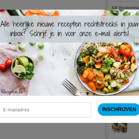
4.8
:
Blackwells
4.7
:
Varkenshaas
Meus)
(15 votes
4.7
:
Gestoofde k
Nieuwste R
Turks
Waterz
Zweed