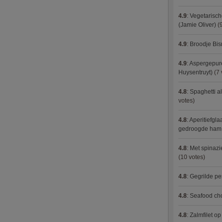
4.9
:
Vegetarisch
(Jamie Oliver)
(9
4.9
:
Broodje Bi
4.9
:
Aspergepure
Huysentruyt)
(7 
4.8
:
Spaghetti al
votes)
4.8
:
Aperitiefgla
gedroogde ham
4.8
:
Met spinazi
(10 votes)
4.8
:
Gegrilde pe
4.8
:
Seafood ch
4.8
:
Zalmfilet o