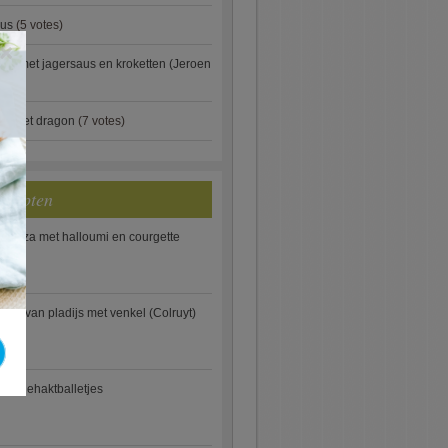
aus
(5 votes)
×
je met jagersaus en kroketten (Jeroen
)
ip met dragon
(7 votes)
ecepten
e pizza met halloumi en courgette
ooi van pladijs met venkel (Colruyt)
se gehaktballetjes