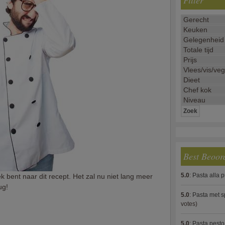
Filter
Best Beoor
5.0
:
Pasta alla 
k bent naar dit recept. Het zal nu niet lang meer
ug!
5.0
:
Pasta met s
votes)
5.0
:
Pasta pesto