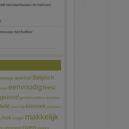
etti met paprikasaus en halloumi
)
mousse met fruitbier
Belgisch
aperitief
ledaags
eenvoudig
feest
drank
gezond
grootmoeders keuken
Italië
klassiek
kip
kaas
klassieker
makkelijk
look
mager
g
oven
ns
origineel
paprika