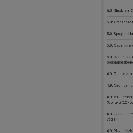
5.0
:
Steak met C
5.0
:
Avocadosoep
5.0
:
Spaghetti 
5.0
:
Capellini 
5.0
:
Hertensteak
bospaddestoel
4.9
:
Tartaar van
4.9
:
Gegrilde no
4.9
:
Volkorenspa
(Colruyt)
(12 vot
4.9
:
Gemarineerd
votes)
4.9
:
Pizza chic