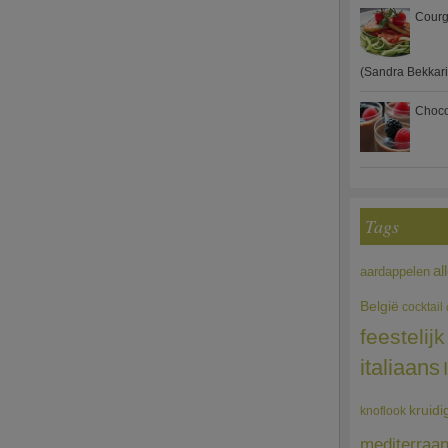
Courg
(Sandra Bekkari
Choco
Tags
al
aardappelen
België
cocktail
feestelijk
italiaans
kruidi
knoflook
mediterraa