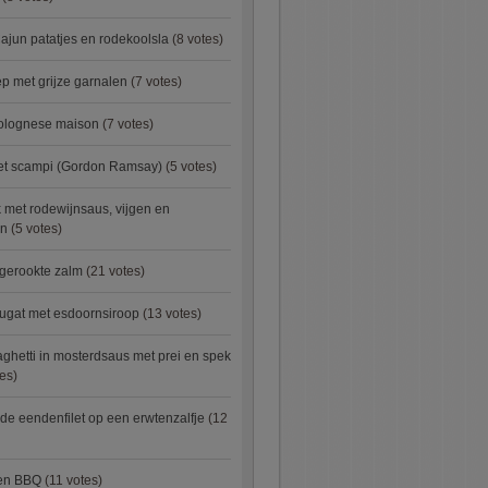
ajun patatjes en rodekoolsla
(8 votes)
 met grijze garnalen
(7 votes)
bolognese maison
(7 votes)
met scampi (Gordon Ramsay)
(5 votes)
 met rodewijnsaus, vijgen en
en
(5 votes)
 gerookte zalm
(21 votes)
ugat met esdoornsiroop
(13 votes)
ghetti in mosterdsaus met prei en spek
es)
e eendenfilet op een erwtenzalfje
(12
ken BBQ
(11 votes)