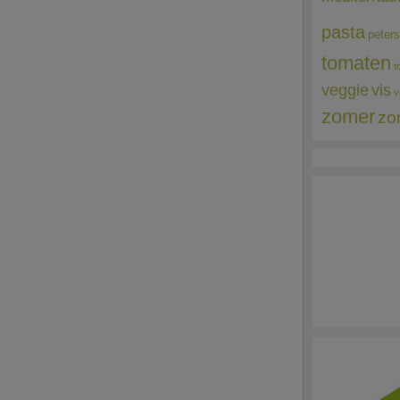
pasta
peters
tomaten
t
veggie
vis
v
zomer
zo