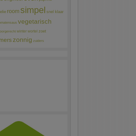
simpel
room
elie
snel klaar
vegetarisch
omatensaus
winter
wortel
zoet
oorgerecht
zonnig
mers
zuiders