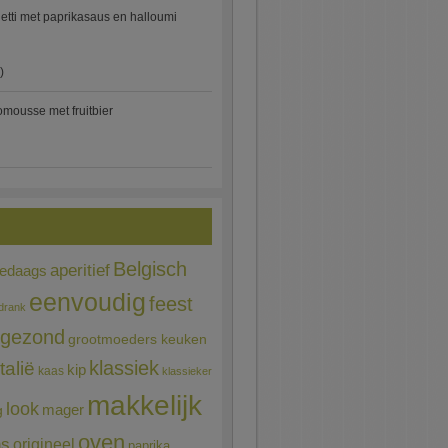
etti met paprikasaus en halloumi
)
mousse met fruitbier
Belgisch
aperitief
ledaags
eenvoudig
feest
drank
gezond
grootmoeders keuken
Italië
klassiek
kip
kaas
klassieker
makkelijk
look
mager
g
oven
ns
origineel
paprika