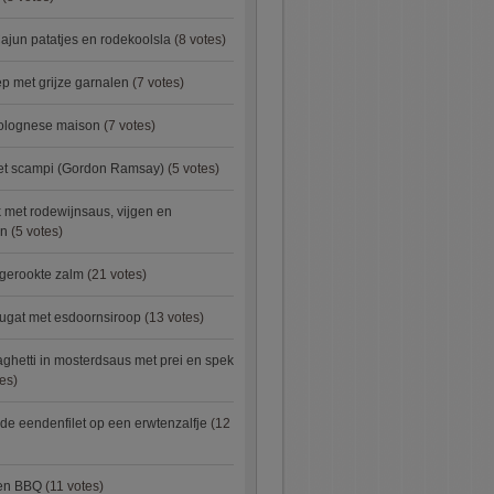
ajun patatjes en rodekoolsla
(8 votes)
 met grijze garnalen
(7 votes)
bolognese maison
(7 votes)
met scampi (Gordon Ramsay)
(5 votes)
 met rodewijnsaus, vijgen en
en
(5 votes)
 gerookte zalm
(21 votes)
ugat met esdoornsiroop
(13 votes)
ghetti in mosterdsaus met prei en spek
es)
e eendenfilet op een erwtenzalfje
(12
ken BBQ
(11 votes)