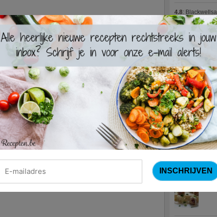
4.8
:
Blackwells
4.7
:
Varkenshaas
Meus)
(15 votes
4.7
:
Gestoofde k
Nieuwste R
Turks
Waterz
Zweed