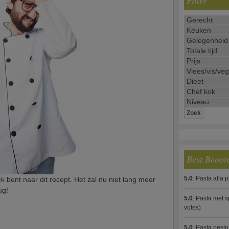
Filter
Best Beoor
5.0
:
Pasta alla 
k bent naar dit recept. Het zal nu niet lang meer
ug!
5.0
:
Pasta met s
votes)
5.0
:
Pasta pesto