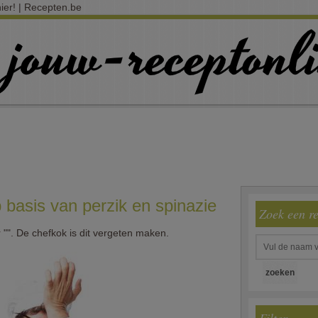
hier! | Recepten.be
 basis van perzik en spinazie
Zoek een r
"". De chefkok is dit vergeten maken.