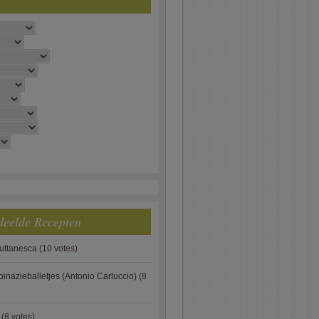
deelde Recepten
puttanesca
(10 votes)
pinazieballetjes (Antonio Carluccio)
(8
(8 votes)