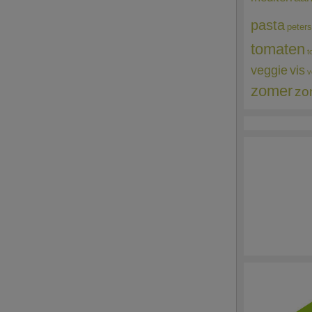
pasta
peters
tomaten
t
veggie
vis
v
zomer
zo