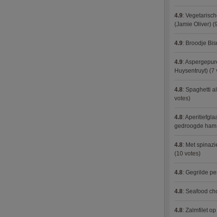
4.9
:
Vegetarisch
(Jamie Oliver)
(9
4.9
:
Broodje Bi
4.9
:
Aspergepure
Huysentruyt)
(7 
4.8
:
Spaghetti al
votes)
4.8
:
Aperitiefgla
gedroogde ham
4.8
:
Met spinazi
(10 votes)
4.8
:
Gegrilde pe
4.8
:
Seafood ch
4.8
:
Zalmfilet o