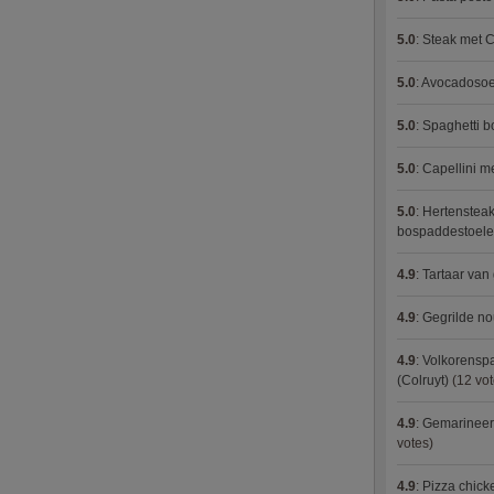
5.0
:
Steak met C
5.0
:
Avocadosoep
5.0
:
Spaghetti 
5.0
:
Capellini 
5.0
:
Hertensteak
bospaddestoel
4.9
:
Tartaar van
4.9
:
Gegrilde no
4.9
:
Volkorenspa
(Colruyt)
(12 vot
4.9
:
Gemarineerd
votes)
4.9
:
Pizza chic