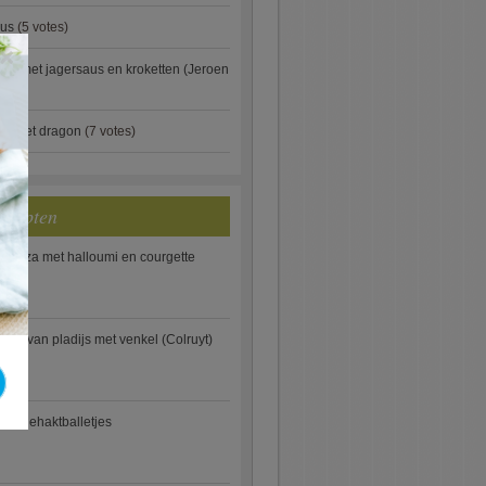
aus
(5 votes)
×
je met jagersaus en kroketten (Jeroen
)
ip met dragon
(7 votes)
ecepten
e pizza met halloumi en courgette
ooi van pladijs met venkel (Colruyt)
se gehaktballetjes