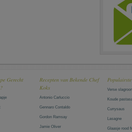
pe Gerecht
Recepten van Bekende Chef
Populairst
e?
Koks
Verse slagroo
hapje
Antonio Carluccio
Koude pastasa
t
Gennaro Contaldo
Currysaus
Gordon Ramsay
Lasagne
Jamie Oliver
Glaasje rood 