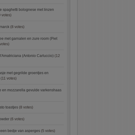
e spaghetti bolognese met linzen
 votes)
smarck
(8 votes)
e met garnalen en zure room (Piet
votes)
l'Amatriciana (Antonio Carluccio)
(12
asje met gegrilde groentjes en
(11 votes)
e en mozzarella gevulde varkenshaas
sto toastjes
(8 votes)
owder
(6 votes)
p een bedje van asperges
(5 votes)