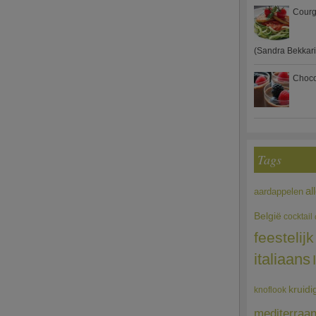
Courg
(Sandra Bekkari
Choco
Tags
al
aardappelen
België
cocktail
feestelijk
italiaans
kruidi
knoflook
mediterraa