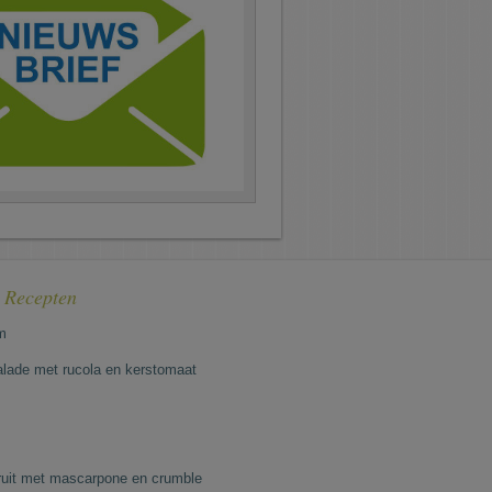
e Recepten
m
lade met rucola en kerstomaat
fruit met mascarpone en crumble