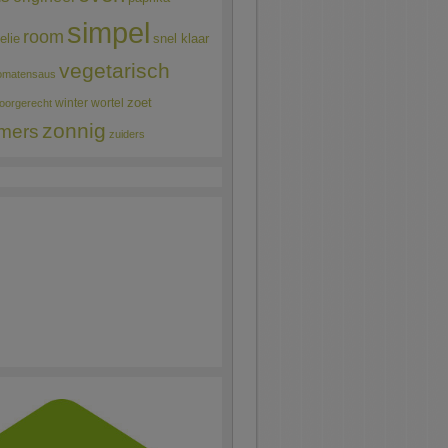
simpel
room
elie
snel klaar
vegetarisch
omatensaus
winter
wortel
zoet
oorgerecht
zonnig
mers
zuiders