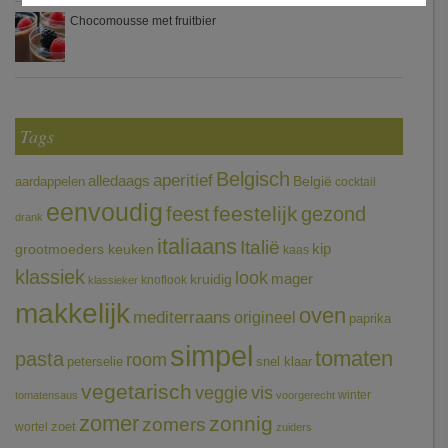
Chocomousse met fruitbier
Tags
Belgisch
aperitief
alledaags
aardappelen
België
cocktail
eenvoudig
feestelijk
feest
gezond
drank
italiaans
Italië
grootmoeders keuken
kip
kaas
klassiek
look
mager
kruidig
knoflook
klassieker
makkelijk
oven
mediterraans
origineel
paprika
simpel
tomaten
pasta
room
peterselie
snel klaar
vegetarisch
veggie
vis
winter
tomatensaus
voorgerecht
zomer
zonnig
zomers
wortel
zoet
zuiders