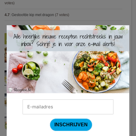
votes)
4.7
:
Gestoofde kip met dragon
(7 votes)
×
Nieuwste Recepten
Turkse pizza met halloumi en courgette
Waterzooi van pladijs met venkel (Colruyt)
Zweedse gehaktballetjes
Courgetti met paprikasaus en halloumi (Sandra Bekkari)