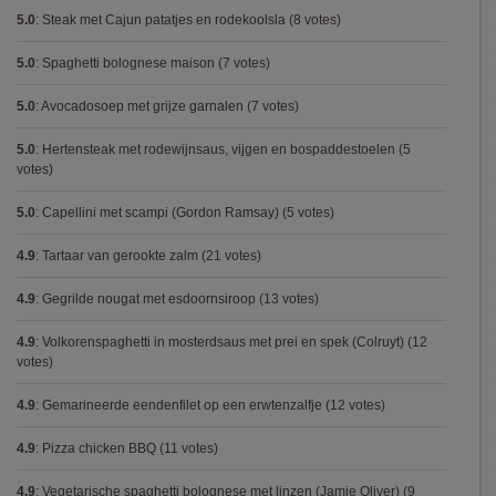
5.0
:
Steak met Cajun patatjes en rodekoolsla
(8 votes)
5.0
:
Spaghetti bolognese maison
(7 votes)
5.0
:
Avocadosoep met grijze garnalen
(7 votes)
5.0
:
Hertensteak met rodewijnsaus, vijgen en bospaddestoelen
(5
votes)
5.0
:
Capellini met scampi (Gordon Ramsay)
(5 votes)
4.9
:
Tartaar van gerookte zalm
(21 votes)
4.9
:
Gegrilde nougat met esdoornsiroop
(13 votes)
4.9
:
Volkorenspaghetti in mosterdsaus met prei en spek (Colruyt)
(12
votes)
4.9
:
Gemarineerde eendenfilet op een erwtenzalfje
(12 votes)
4.9
:
Pizza chicken BBQ
(11 votes)
4.9
:
Vegetarische spaghetti bolognese met linzen (Jamie Oliver)
(9