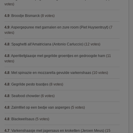
votes)
4.9
:
Broodje Bismarck
(8 votes)
4.9
:
Aspergepuree met garnalen en zure room (Piet Huysentruyt)
(7
votes)
4.8
:
Spaghetti all'Amatriciana (Antonio Carluccio)
(12 votes)
4.8
:
Aperitiefglaasje met gegrilde groentjes en gedroogde ham
(11
votes)
4.8
:
Met spinazie en mozzarella gevulde varkenshaas
(10 votes)
4.8
:
Gegrilde pesto toastjes
(8 votes)
4.8
:
Seafood chowder
(6 votes)
4.8
:
Zalmfilet op een bedje van asperges
(5 votes)
4.8
:
Blackwellsaus
(5 votes)
4.7
:
Varkenshaasje met jagersaus en kroketten (Jeroen Meus)
(15