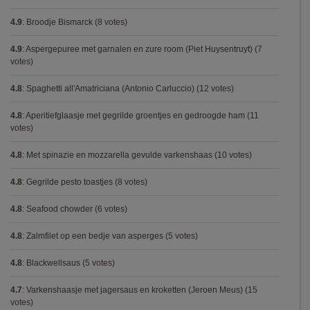
4.9
:
Broodje Bismarck
(8 votes)
4.9
:
Aspergepuree met garnalen en zure room (Piet Huysentruyt)
(7
votes)
4.8
:
Spaghetti all'Amatriciana (Antonio Carluccio)
(12 votes)
4.8
:
Aperitiefglaasje met gegrilde groentjes en gedroogde ham
(11
votes)
4.8
:
Met spinazie en mozzarella gevulde varkenshaas
(10 votes)
4.8
:
Gegrilde pesto toastjes
(8 votes)
4.8
:
Seafood chowder
(6 votes)
4.8
:
Zalmfilet op een bedje van asperges
(5 votes)
4.8
:
Blackwellsaus
(5 votes)
4.7
:
Varkenshaasje met jagersaus en kroketten (Jeroen Meus)
(15
votes)