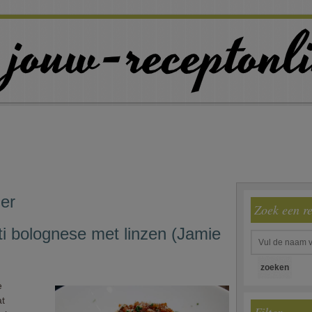
ier
Zoek een r
i bolognese met linzen (Jamie
e
at