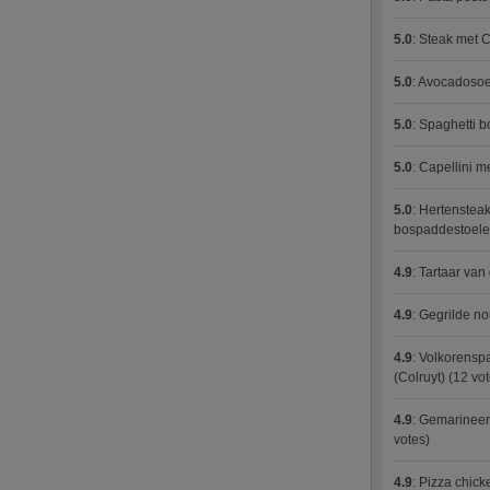
5.0
:
Steak met C
5.0
:
Avocadosoep
5.0
:
Spaghetti 
5.0
:
Capellini 
5.0
:
Hertensteak
bospaddestoel
4.9
:
Tartaar van
4.9
:
Gegrilde no
4.9
:
Volkorenspa
(Colruyt)
(12 vot
4.9
:
Gemarineerd
votes)
4.9
:
Pizza chic