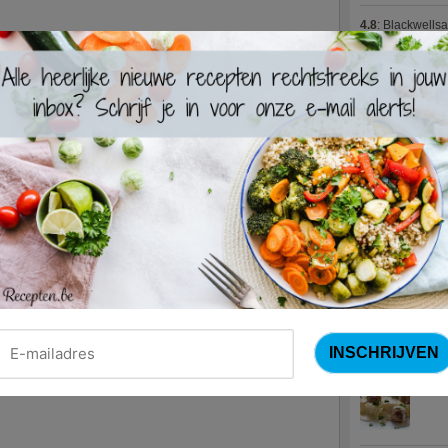
4.8
:
Blackwells
4.7
:
Varkenshaas
Meus)
(15 votes
4.7
:
Gestoofde k
Nieuwste R
Turks
Waterz
Zweed