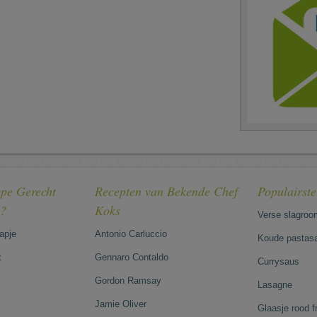
pe Gerecht
Recepten van Bekende Chef
Populairst
e?
Koks
Verse slagroo
hapje
Antonio Carluccio
Koude pastasa
t
Gennaro Contaldo
Currysaus
Gordon Ramsay
Lasagne
Jamie Oliver
Glaasje rood 