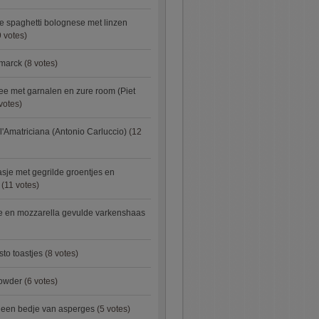
e spaghetti bolognese met linzen
 votes)
smarck
(8 votes)
e met garnalen en zure room (Piet
votes)
l'Amatriciana (Antonio Carluccio)
(12
asje met gegrilde groentjes en
(11 votes)
e en mozzarella gevulde varkenshaas
sto toastjes
(8 votes)
owder
(6 votes)
p een bedje van asperges
(5 votes)