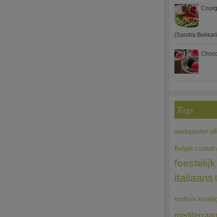
Courg
(Sandra Bekkari
Choco
Tags
al
aardappelen
België
cocktail
feestelijk
italiaans
kruidi
knoflook
mediterraa