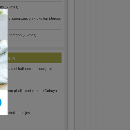
aus
(5 votes)
×
je met jagersaus en kroketten (Jeroen
)
ip met dragon
(7 votes)
ecepten
e pizza met halloumi en courgette
ooi van pladijs met venkel (Colruyt)
se gehaktballetjes