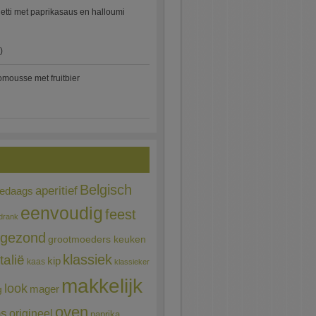
etti met paprikasaus en halloumi
)
mousse met fruitbier
Belgisch
aperitief
ledaags
eenvoudig
feest
drank
gezond
grootmoeders keuken
Italië
klassiek
kip
kaas
klassieker
makkelijk
look
mager
g
oven
ns
origineel
paprika