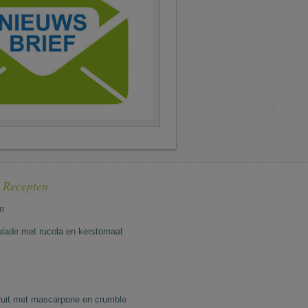
e Recepten
m
lade met rucola en kerstomaat
fruit met mascarpone en crumble