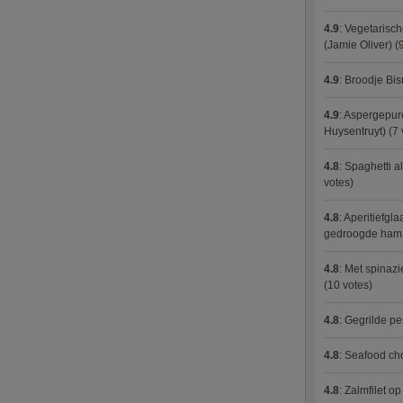
4.9
:
Vegetarisch
(Jamie Oliver)
(9
4.9
:
Broodje Bi
4.9
:
Aspergepure
Huysentruyt)
(7 
4.8
:
Spaghetti al
votes)
4.8
:
Aperitiefgla
gedroogde ham
4.8
:
Met spinazi
(10 votes)
4.8
:
Gegrilde pe
4.8
:
Seafood ch
4.8
:
Zalmfilet o