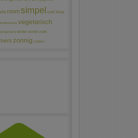
simpel
room
elie
snel klaar
vegetarisch
omatensaus
winter
wortel
zoet
oorgerecht
zonnig
mers
zuiders