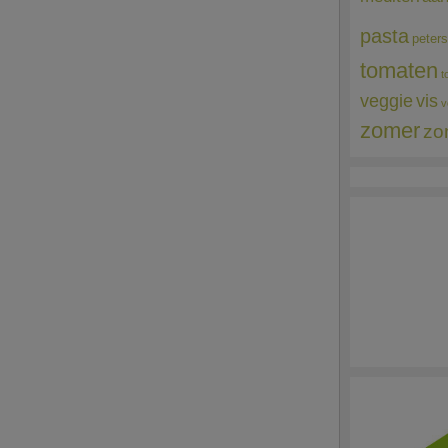
pasta
peters
tomaten
t
veggie
vis
v
zomer
zo