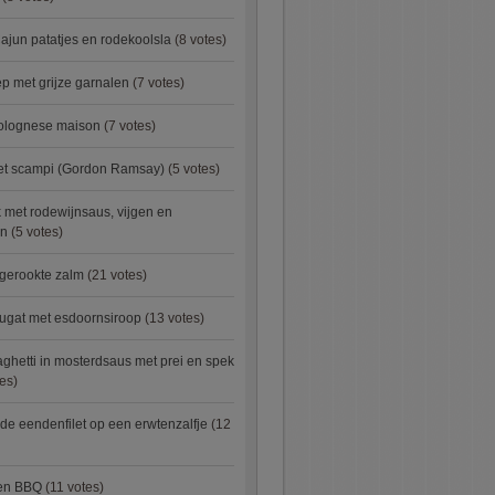
ajun patatjes en rodekoolsla
(8 votes)
 met grijze garnalen
(7 votes)
bolognese maison
(7 votes)
met scampi (Gordon Ramsay)
(5 votes)
 met rodewijnsaus, vijgen en
en
(5 votes)
 gerookte zalm
(21 votes)
ugat met esdoornsiroop
(13 votes)
ghetti in mosterdsaus met prei en spek
es)
e eendenfilet op een erwtenzalfje
(12
ken BBQ
(11 votes)