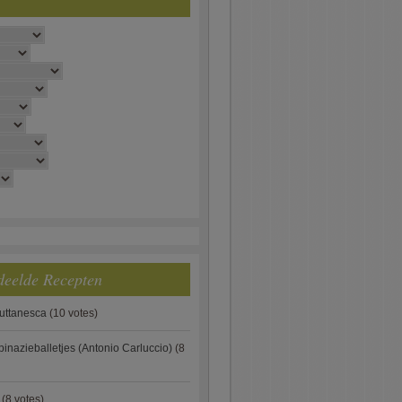
deelde Recepten
puttanesca
(10 votes)
pinazieballetjes (Antonio Carluccio)
(8
(8 votes)