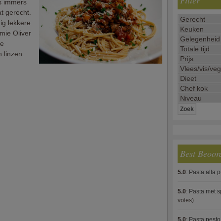
Filter
es immers
at gerecht.
ig lekkere
mie Oliver
he
 linzen.
Best Beoor
5.0
:
Pasta alla 
5.0
:
Pasta met s
votes)
5.0
:
Pasta pesto