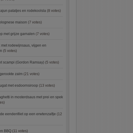
ajun patatjes en rodekoolsla
(8 votes)
bolognese maison
(7 votes)
 met grijze garnalen
(7 votes)
 met rodewijnsaus, vijgen en
en
(5 votes)
met scampi (Gordon Ramsay)
(5 votes)
 gerookte zalm
(21 votes)
ugat met esdoornsiroop
(13 votes)
ghetti in mosterdsaus met prei en spek
es)
e eendenfilet op een erwtenzalfje
(12
ken BBQ
(11 votes)