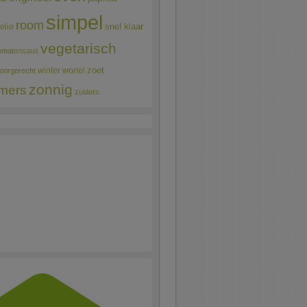
simpel
room
elie
snel klaar
vegetarisch
omatensaus
winter
wortel
zoet
oorgerecht
zonnig
mers
zuiders