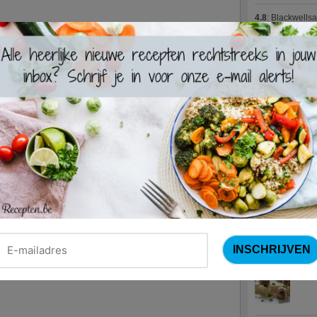
4.8
:
Blackwells
4.7
:
Varkenshaas
Meus)
(15 votes
4.7
:
Gestoofde k
Nieuwste R
Turks
Waterz
Zweed