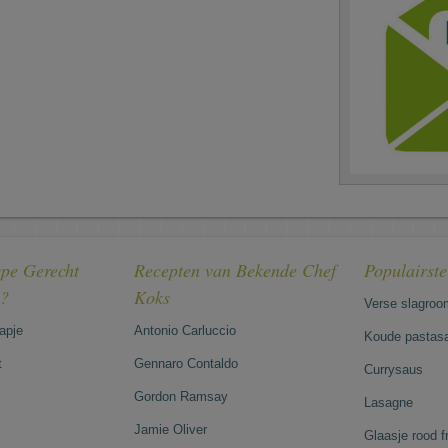
pe Gerecht
Recepten van Bekende Chef
Populairst
e?
Koks
Verse slagroo
hapje
Antonio Carluccio
Koude pastasa
t
Gennaro Contaldo
Currysaus
Gordon Ramsay
Lasagne
Jamie Oliver
Glaasje rood 