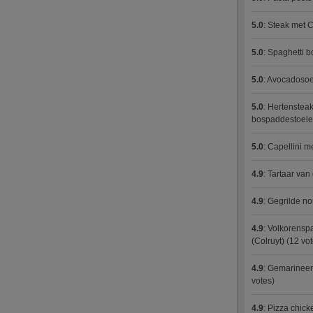
5.0
:
Steak met C
5.0
:
Spaghetti 
5.0
:
Avocadosoep
5.0
:
Hertensteak
bospaddestoel
5.0
:
Capellini 
4.9
:
Tartaar van
4.9
:
Gegrilde no
4.9
:
Volkorenspa
(Colruyt)
(12 vot
4.9
:
Gemarineerd
votes)
4.9
:
Pizza chic