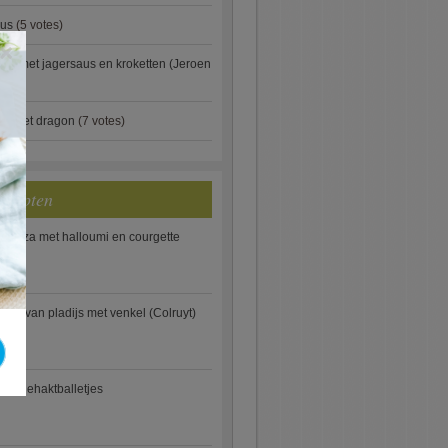
aus
(5 votes)
×
je met jagersaus en kroketten (Jeroen
)
ip met dragon
(7 votes)
ecepten
e pizza met halloumi en courgette
ooi van pladijs met venkel (Colruyt)
se gehaktballetjes