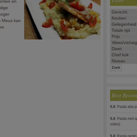
Filter
centen en
dige
hoger
en Meus kan
ee.
Best Beoor
5.0
:
Pasta alla 
5.0
:
Pasta met s
votes)
5.0
:
Pasta pesto