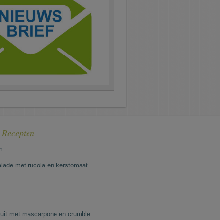
e Recepten
m
lade met rucola en kerstomaat
fruit met mascarpone en crumble