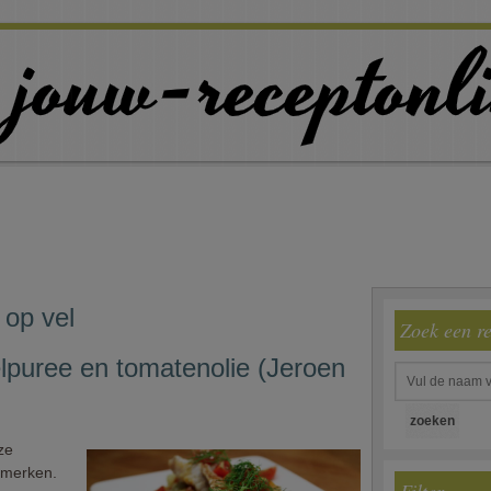
 op vel
Zoek een r
puree en tomatenolie (Jeroen
ze
e merken.