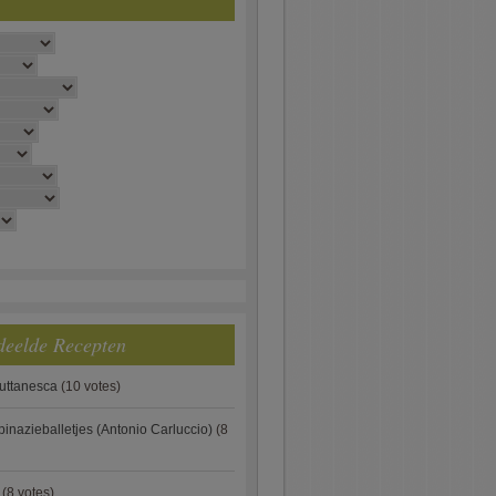
deelde Recepten
puttanesca
(10 votes)
pinazieballetjes (Antonio Carluccio)
(8
(8 votes)