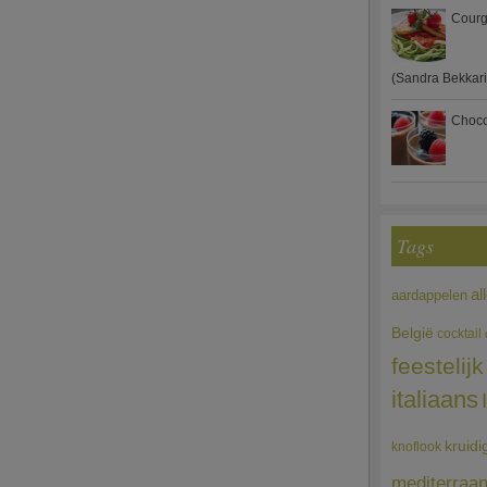
Courg
(Sandra Bekkari
Choco
Tags
al
aardappelen
België
cocktail
feestelijk
italiaans
kruidi
knoflook
mediterraa