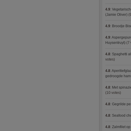
4.9
:
Vegetarisch
(Jamie Oliver)
(9
4.9
:
Broodje Bi
4.9
:
Aspergepure
Huysentruyt)
(7 
4.8
:
Spaghetti al
votes)
4.8
:
Aperitiefgla
gedroogde ham
4.8
:
Met spinazi
(10 votes)
4.8
:
Gegrilde pe
4.8
:
Seafood ch
4.8
:
Zalmfilet o