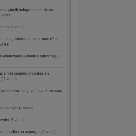
e spaghetti bolognese met linzen
 votes)
smarck
(8 votes)
e met garnalen en zure room (Piet
votes)
l'Amatriciana (Antonio Carluccio)
(12
asje met gegrilde groentjes en
(11 votes)
e en mozzarella gevulde varkenshaas
sto toastjes
(8 votes)
owder
(6 votes)
p een bedje van asperges
(5 votes)