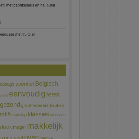
etti met paprikasaus en halloumi
)
mousse met fruitbier
Belgisch
aperitief
ledaags
eenvoudig
feest
drank
gezond
grootmoeders keuken
Italië
klassiek
kip
kaas
klassieker
makkelijk
look
mager
g
oven
ns
origineel
paprika