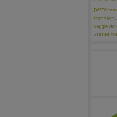
pasta
peters
tomaten
t
veggie
vis
v
zomer
zo