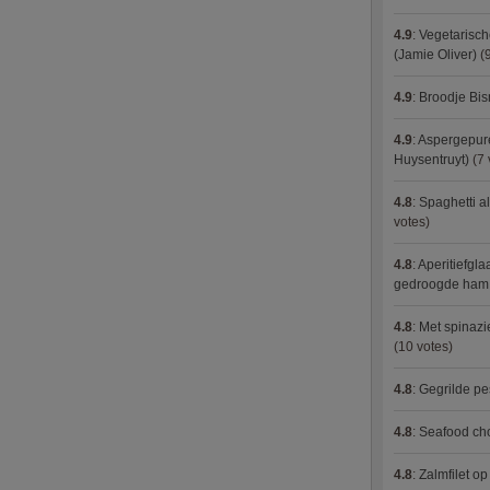
4.9
:
Vegetarisch
(Jamie Oliver)
(9
4.9
:
Broodje Bi
4.9
:
Aspergepure
Huysentruyt)
(7 
4.8
:
Spaghetti al
votes)
4.8
:
Aperitiefgla
gedroogde ham
4.8
:
Met spinazi
(10 votes)
4.8
:
Gegrilde pe
4.8
:
Seafood ch
4.8
:
Zalmfilet o