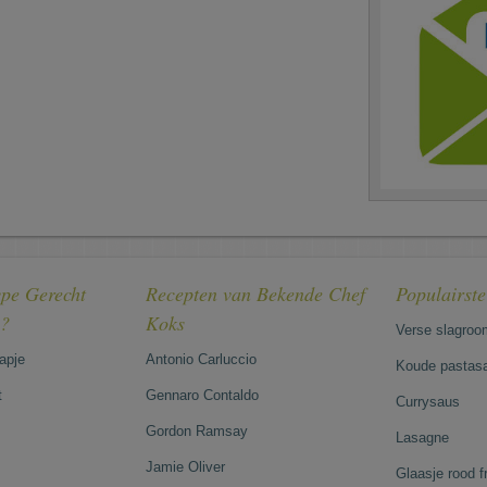
pe Gerecht
Recepten van Bekende Chef
Populairst
e?
Koks
Verse slagroo
hapje
Antonio Carluccio
Koude pastasa
t
Gennaro Contaldo
Currysaus
Gordon Ramsay
Lasagne
Jamie Oliver
Glaasje rood 