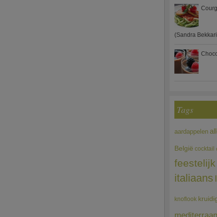
Courg
(Sandra Bekkari
Choco
Tags
al
aardappelen
België
cocktail
feestelijk
italiaans
kruidi
knoflook
mediterraa