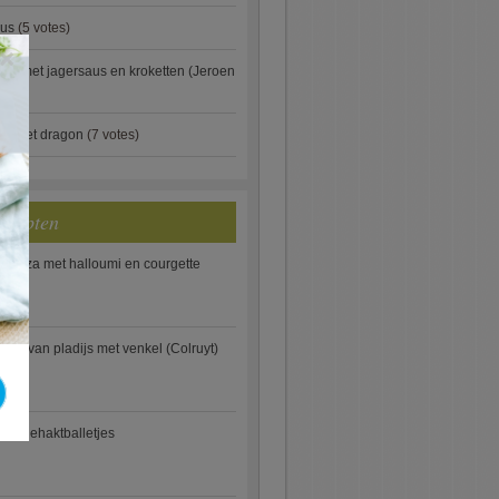
aus
(5 votes)
×
je met jagersaus en kroketten (Jeroen
)
ip met dragon
(7 votes)
ecepten
e pizza met halloumi en courgette
ooi van pladijs met venkel (Colruyt)
se gehaktballetjes