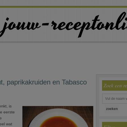
t, paprikakruiden en Tabasco
Zoek een r
nkt, is
de eerste
e
eel wat