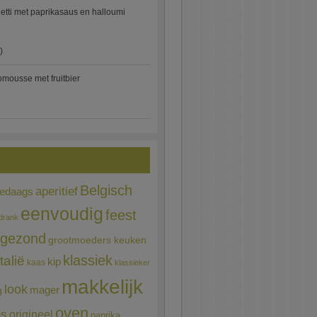
etti met paprikasaus en halloumi
)
mousse met fruitbier
Belgisch
aperitief
ledaags
eenvoudig
feest
drank
gezond
grootmoeders keuken
Italië
klassiek
kip
kaas
klassieker
makkelijk
look
mager
g
oven
ns
origineel
paprika