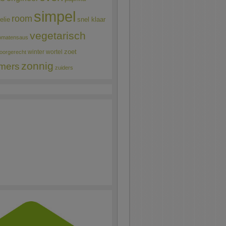
simpel
room
elie
snel klaar
vegetarisch
omatensaus
winter
wortel
zoet
oorgerecht
zonnig
mers
zuiders