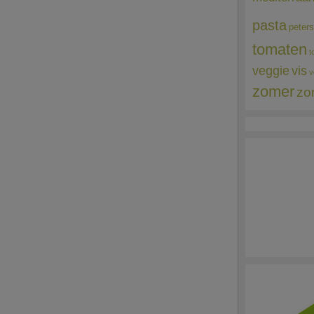
pasta
peters
tomaten
t
veggie
vis
v
zomer
zo