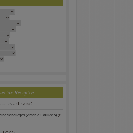
deelde Recepten
puttanesca
(10 votes)
pinazieballetjes (Antonio Carluccio)
(8
(8 votes)