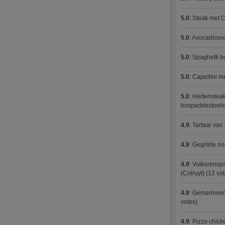
5.0
:
Steak met C
5.0
:
Avocadosoep
5.0
:
Spaghetti 
5.0
:
Capellini 
5.0
:
Hertensteak
bospaddestoel
4.9
:
Tartaar van
4.9
:
Gegrilde no
4.9
:
Volkorenspa
(Colruyt)
(12 vot
4.9
:
Gemarineerd
votes)
4.9
:
Pizza chic