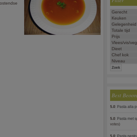
Filter
Oostendse
Best Beoor
5.0
:
Pasta alla 
5.0
:
Pasta met s
votes)
5.0
:
Pasta pesto