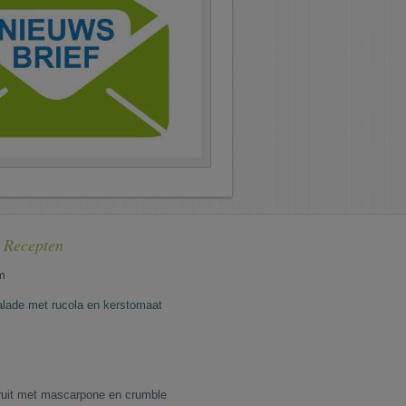
e Recepten
m
lade met rucola en kerstomaat
fruit met mascarpone en crumble