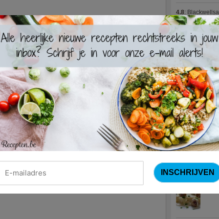
4.8
:
Blackwells
4.7
:
Varkenshaas
Meus)
(15 votes
4.7
:
Gestoofde k
Nieuwste R
Turks
Waterz
Zweed