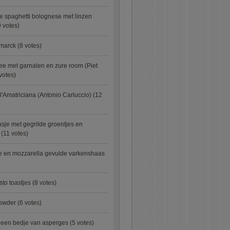
e spaghetti bolognese met linzen
 votes)
smarck
(8 votes)
e met garnalen en zure room (Piet
votes)
l'Amatriciana (Antonio Carluccio)
(12
asje met gegrilde groentjes en
(11 votes)
e en mozzarella gevulde varkenshaas
sto toastjes
(8 votes)
owder
(6 votes)
p een bedje van asperges
(5 votes)