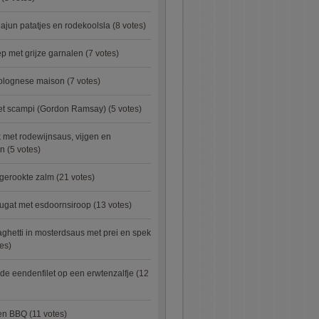
ajun patatjes en rodekoolsla
(8 votes)
 met grijze garnalen
(7 votes)
bolognese maison
(7 votes)
met scampi (Gordon Ramsay)
(5 votes)
 met rodewijnsaus, vijgen en
en
(5 votes)
 gerookte zalm
(21 votes)
ugat met esdoornsiroop
(13 votes)
ghetti in mosterdsaus met prei en spek
es)
e eendenfilet op een erwtenzalfje
(12
ken BBQ
(11 votes)