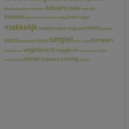
italiaans
Italië
grootmoeders keuken
kip
kaas
klassiek
look
mager
kruidig
knoflook
klassieker
makkelijk
oven
mediterraans
origineel
paprika
simpel
tomaten
pasta
room
peterselie
snel klaar
vegetarisch
veggie
vis
winter
tomatensaus
voorgerecht
zomer
zonnig
zomers
wortel
zoet
zuiders