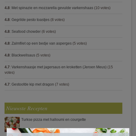
4.8
:
Met spinazie en mozzarella gevulde varkenshaas
(10 votes)
4.8
:
Gegrilde pesto toastjes
(8 votes)
4.8
:
Seafood chowder
(6 votes)
4.8
:
Zalmfilet op een bedje van asperges
(5 votes)
4.8
:
Blackwellsaus
(5 votes)
4.7
:
Varkenshaasje met jagersaus en kroketten (Jeroen Meus)
(15
votes)
4.7
:
Gestoofde kip met dragon
(7 votes)
Nieuwste Recepten
Turkse pizza met halloumi en courgette
×