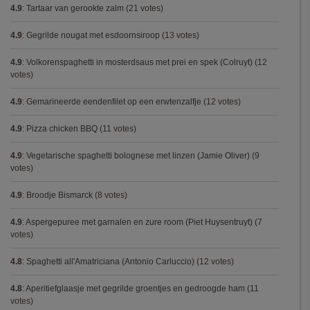
4.9
:
Tartaar van gerookte zalm
(21 votes)
4.9
:
Gegrilde nougat met esdoornsiroop
(13 votes)
4.9
:
Volkorenspaghetti in mosterdsaus met prei en spek (Colruyt)
(12
votes)
4.9
:
Gemarineerde eendenfilet op een erwtenzalfje
(12 votes)
4.9
:
Pizza chicken BBQ
(11 votes)
4.9
:
Vegetarische spaghetti bolognese met linzen (Jamie Oliver)
(9
votes)
4.9
:
Broodje Bismarck
(8 votes)
4.9
:
Aspergepuree met garnalen en zure room (Piet Huysentruyt)
(7
votes)
4.8
:
Spaghetti all'Amatriciana (Antonio Carluccio)
(12 votes)
4.8
:
Aperitiefglaasje met gegrilde groentjes en gedroogde ham
(11
votes)