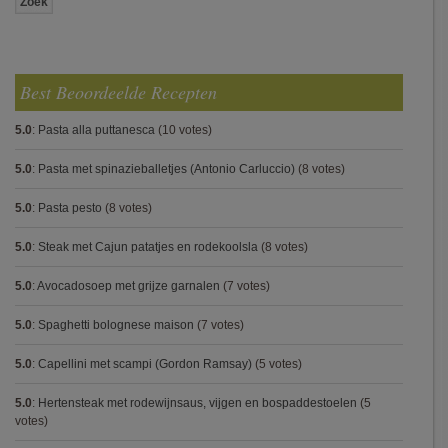
Best Beoordeelde Recepten
5.0
:
Pasta alla puttanesca
(10 votes)
5.0
:
Pasta met spinazieballetjes (Antonio Carluccio)
(8 votes)
5.0
:
Pasta pesto
(8 votes)
5.0
:
Steak met Cajun patatjes en rodekoolsla
(8 votes)
5.0
:
Avocadosoep met grijze garnalen
(7 votes)
5.0
:
Spaghetti bolognese maison
(7 votes)
5.0
:
Capellini met scampi (Gordon Ramsay)
(5 votes)
5.0
:
Hertensteak met rodewijnsaus, vijgen en bospaddestoelen
(5
votes)