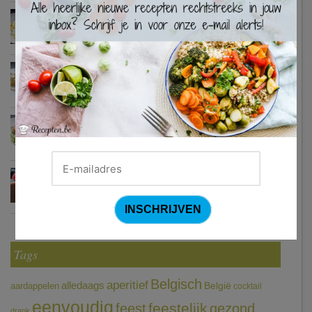
Waterzooi van pladijs met venkel (Colruyt)
Zweedse gehaktballetjes
Courgetti met paprikasaus en halloumi (Sandra Bekkari)
Chocomousse met fruitbier
Tags
Belgisch
aperitief
alledaags
aardappelen
België
cocktail
eenvoudig
feestelijk
feest
gezond
drank