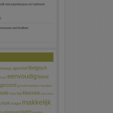
etti met paprikasaus en halloumi
)
mousse met fruitbier
Belgisch
aperitief
ledaags
eenvoudig
feest
drank
gezond
grootmoeders keuken
Italië
klassiek
kip
kaas
klassieker
makkelijk
look
mager
g
oven
ns
origineel
paprika