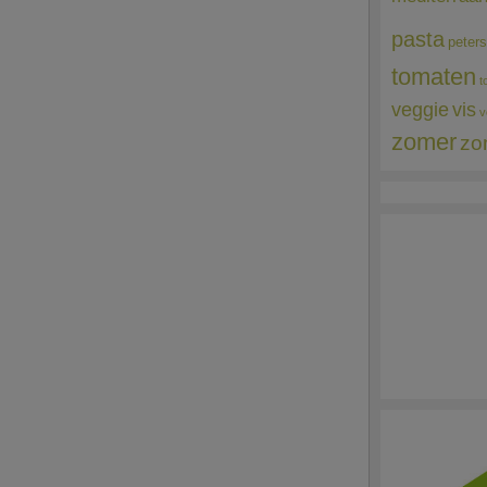
pasta
peters
tomaten
t
veggie
vis
v
zomer
zo