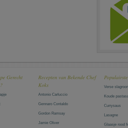
pe Gerecht
Recepten van Bekende Chef
Populairst
e?
Koks
Verse slagroo
hapje
Antonio Carluccio
Koude pastasa
t
Gennaro Contaldo
Currysaus
Gordon Ramsay
Lasagne
Jamie Oliver
Glaasje rood 