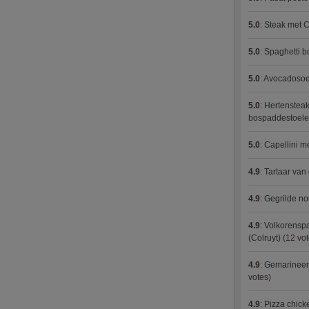
5.0
:
Steak met C
5.0
:
Spaghetti 
5.0
:
Avocadosoep
5.0
:
Hertensteak
bospaddestoel
5.0
:
Capellini 
4.9
:
Tartaar van
4.9
:
Gegrilde no
4.9
:
Volkorenspa
(Colruyt)
(12 vot
4.9
:
Gemarineerd
votes)
4.9
:
Pizza chic