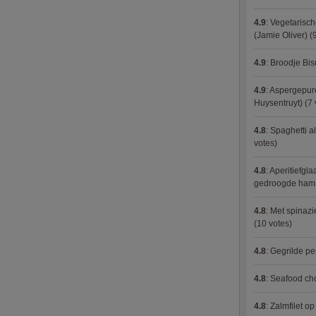
4.9
:
Vegetarisch
(Jamie Oliver)
(9
4.9
:
Broodje Bi
4.9
:
Aspergepure
Huysentruyt)
(7 
4.8
:
Spaghetti al
votes)
4.8
:
Aperitiefgla
gedroogde ham
4.8
:
Met spinazi
(10 votes)
4.8
:
Gegrilde pe
4.8
:
Seafood ch
4.8
:
Zalmfilet o