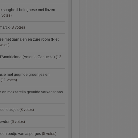
e spaghetti bolognese met linzen
 votes)
smarck
(8 votes)
e met garnalen en zure room (Piet
votes)
l'Amatriciana (Antonio Carluccio)
(12
asje met gegrilde groentjes en
(11 votes)
e en mozzarella gevulde varkenshaas
sto toastjes
(8 votes)
owder
(6 votes)
p een bedje van asperges
(5 votes)