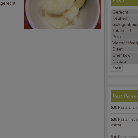
Filter
agerecht
Best Beoor
5.0
:
Pasta alla 
5.0
:
Pasta met s
votes)
5.0
:
Pasta pesto