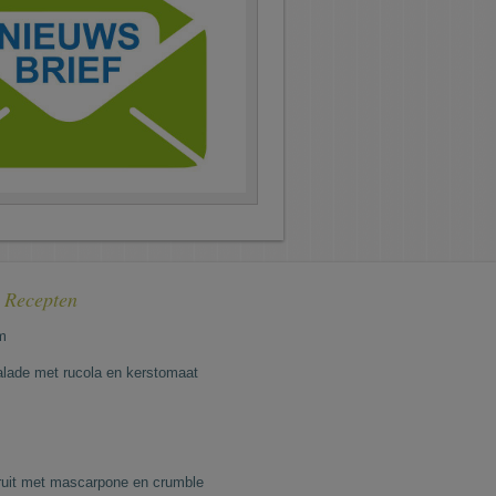
e Recepten
m
lade met rucola en kerstomaat
fruit met mascarpone en crumble