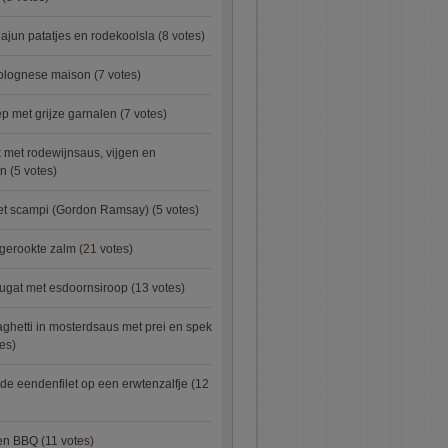
ajun patatjes en rodekoolsla
(8 votes)
bolognese maison
(7 votes)
 met grijze garnalen
(7 votes)
 met rodewijnsaus, vijgen en
en
(5 votes)
met scampi (Gordon Ramsay)
(5 votes)
 gerookte zalm
(21 votes)
ugat met esdoornsiroop
(13 votes)
ghetti in mosterdsaus met prei en spek
es)
e eendenfilet op een erwtenzalfje
(12
ken BBQ
(11 votes)