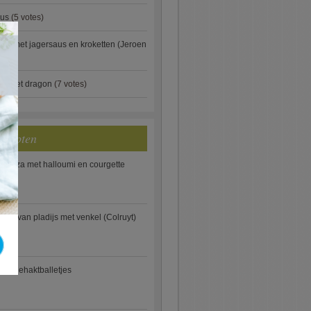
aus
(5 votes)
×
je met jagersaus en kroketten (Jeroen
)
ip met dragon
(7 votes)
ecepten
e pizza met halloumi en courgette
ooi van pladijs met venkel (Colruyt)
se gehaktballetjes