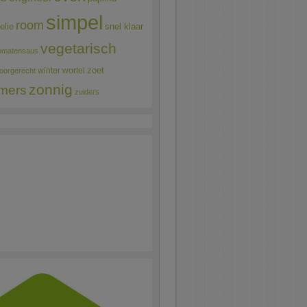
simpel
room
elie
snel klaar
vegetarisch
omatensaus
winter
wortel
zoet
oorgerecht
zonnig
mers
zuiders