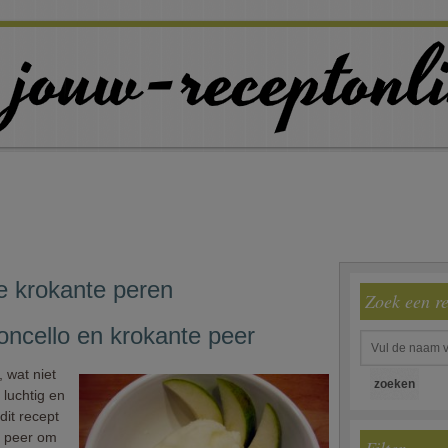
e krokante peren
Zoek een r
oncello en krokante peer
, wat niet
 luchtig en
dit recept
n peer om