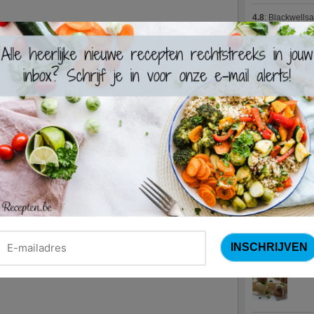
4.8
:
Blackwells
4.7
:
Varkenshaas
Meus)
(15 votes
4.7
:
Gestoofde k
Nieuwste R
Turks
Waterz
Zweed