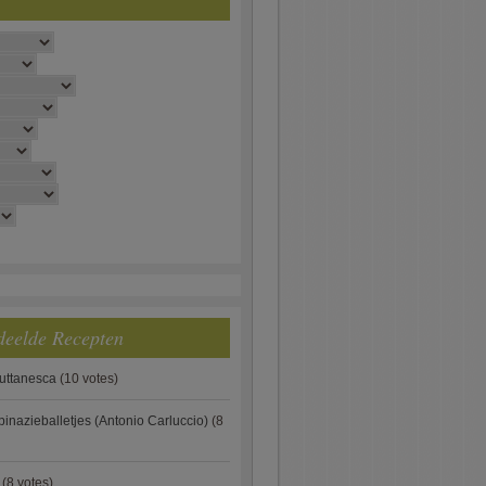
deelde Recepten
puttanesca
(10 votes)
pinazieballetjes (Antonio Carluccio)
(8
(8 votes)