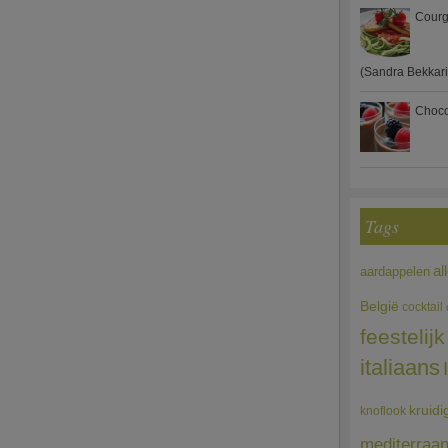
Courg
(Sandra Bekkari
Choco
Tags
al
aardappelen
België
cocktail
feestelijk
italiaans
kruidi
knoflook
mediterraa