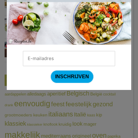
Courgetti met paprikasaus en halloumi (Sandra Bekkari)
Chocomousse met fruitbier
Tags
Belgisch
aperitief
alledaags
aardappelen
België
cocktail
eenvoudig
feestelijk
feest
gezond
drank
italiaans
Italië
grootmoeders keuken
kip
kaas
klassiek
look
mager
kruidig
knoflook
klassieker
makkelijk
oven
mediterraans
origineel
paprika