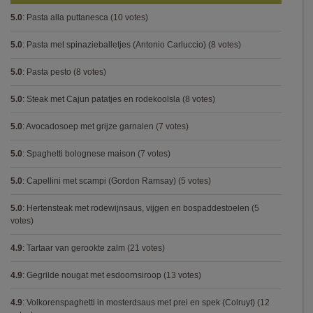
5.0
:
Pasta alla puttanesca
(10 votes)
5.0
:
Pasta met spinazieballetjes (Antonio Carluccio)
(8 votes)
5.0
:
Pasta pesto
(8 votes)
5.0
:
Steak met Cajun patatjes en rodekoolsla
(8 votes)
5.0
:
Avocadosoep met grijze garnalen
(7 votes)
5.0
:
Spaghetti bolognese maison
(7 votes)
5.0
:
Capellini met scampi (Gordon Ramsay)
(5 votes)
5.0
:
Hertensteak met rodewijnsaus, vijgen en bospaddestoelen
(5
votes)
4.9
:
Tartaar van gerookte zalm
(21 votes)
4.9
:
Gegrilde nougat met esdoornsiroop
(13 votes)
4.9
:
Volkorenspaghetti in mosterdsaus met prei en spek (Colruyt)
(12