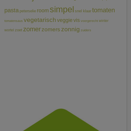
simpel
tomaten
pasta
room
peterselie
snel klaar
vegetarisch
veggie
vis
winter
tomatensaus
voorgerecht
zomer
zonnig
zomers
wortel
zoet
zuiders