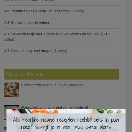
4.8
:
Zalmfilet op een bedje van asperges
(5 votes)
4.8
:
Blackwellsaus
(5 votes)
4.7
:
Varkenshaasje met jagersaus en kroketten (Jeroen Meus)
(15
votes)
4.7
:
Gestoofde kip met dragon
(7 votes)
Nieuwste Recepten
Turkse pizza met halloumi en courgette
Waterzooi van pladijs met venkel (Colruyt)
×
Zweedse gehaktballetjes