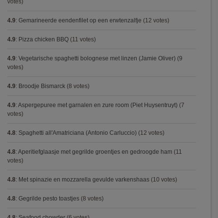
votes)
4.9
:
Gemarineerde eendenfilet op een erwtenzalfje
(12 votes)
4.9
:
Pizza chicken BBQ
(11 votes)
4.9
:
Vegetarische spaghetti bolognese met linzen (Jamie Oliver)
(9
votes)
4.9
:
Broodje Bismarck
(8 votes)
4.9
:
Aspergepuree met garnalen en zure room (Piet Huysentruyt)
(7
votes)
4.8
:
Spaghetti all'Amatriciana (Antonio Carluccio)
(12 votes)
4.8
:
Aperitiefglaasje met gegrilde groentjes en gedroogde ham
(11
votes)
4.8
:
Met spinazie en mozzarella gevulde varkenshaas
(10 votes)
4.8
:
Gegrilde pesto toastjes
(8 votes)
4.8
:
Seafood chowder
(6 votes)