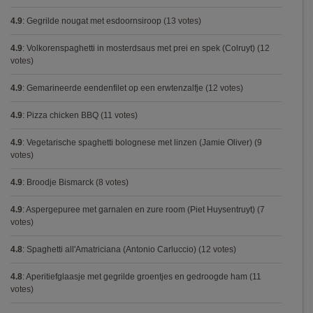
4.9
:
Gegrilde nougat met esdoornsiroop
(13 votes)
4.9
:
Volkorenspaghetti in mosterdsaus met prei en spek (Colruyt)
(12
votes)
4.9
:
Gemarineerde eendenfilet op een erwtenzalfje
(12 votes)
4.9
:
Pizza chicken BBQ
(11 votes)
4.9
:
Vegetarische spaghetti bolognese met linzen (Jamie Oliver)
(9
votes)
4.9
:
Broodje Bismarck
(8 votes)
4.9
:
Aspergepuree met garnalen en zure room (Piet Huysentruyt)
(7
votes)
4.8
:
Spaghetti all'Amatriciana (Antonio Carluccio)
(12 votes)
4.8
:
Aperitiefglaasje met gegrilde groentjes en gedroogde ham
(11
votes)