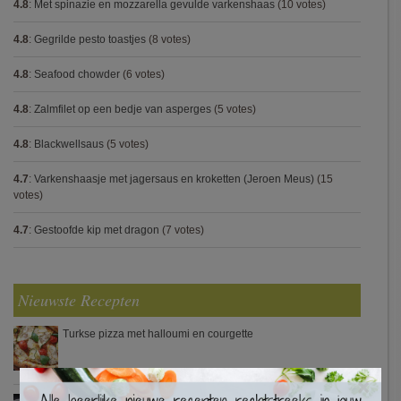
4.8
:
Met spinazie en mozzarella gevulde varkenshaas
(10 votes)
4.8
:
Gegrilde pesto toastjes
(8 votes)
4.8
:
Seafood chowder
(6 votes)
4.8
:
Zalmfilet op een bedje van asperges
(5 votes)
4.8
:
Blackwellsaus
(5 votes)
4.7
:
Varkenshaasje met jagersaus en kroketten (Jeroen Meus)
(15
votes)
4.7
:
Gestoofde kip met dragon
(7 votes)
Nieuwste Recepten
Turkse pizza met halloumi en courgette
×