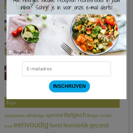
Waterzooi van pladijs met venkel (Colruyt)
Zweedse gehaktballetjes
Courgetti met paprikasaus en halloumi (Sandra Bekkari)
Chocomousse met fruitbier
Tags
Belgisch
aperitief
alledaags
aardappelen
België
cocktail
eenvoudig
feestelijk
feest
gezond
drank