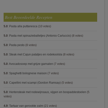
Best Beoordeelde Recepten
5.0
:
Pasta alla puttanesca
(10 votes)
5.0
:
Pasta met spinazieballetjes (Antonio Carluccio)
(8 votes)
5.0
:
Pasta pesto
(8 votes)
5.0
:
Steak met Cajun patatjes en rodekoolsla
(8 votes)
5.0
:
Avocadosoep met grijze garnalen
(7 votes)
5.0
:
Spaghetti bolognese maison
(7 votes)
5.0
:
Capellini met scampi (Gordon Ramsay)
(5 votes)
5.0
:
Hertensteak met rodewijnsaus, vijgen en bospaddestoelen
(5
votes)
4.9
:
Tartaar van gerookte zalm
(21 votes)