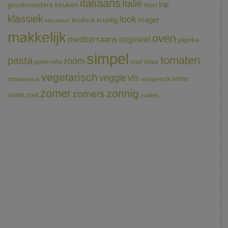
italiaans
Italië
grootmoeders keuken
kip
kaas
klassiek
look
mager
kruidig
knoflook
klassieker
makkelijk
oven
mediterraans
origineel
paprika
simpel
tomaten
pasta
room
peterselie
snel klaar
vegetarisch
veggie
vis
winter
tomatensaus
voorgerecht
zomer
zonnig
zomers
wortel
zoet
zuiders