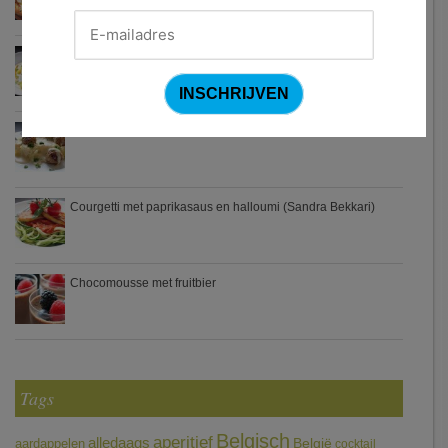
Waterzooi van pladijs met venkel (Colruyt)
Zweedse gehaktballetjes
Courgetti met paprikasaus en halloumi (Sandra Bekkari)
Chocomousse met fruitbier
Tags
Belgisch
aperitief
alledaags
aardappelen
België
cocktail