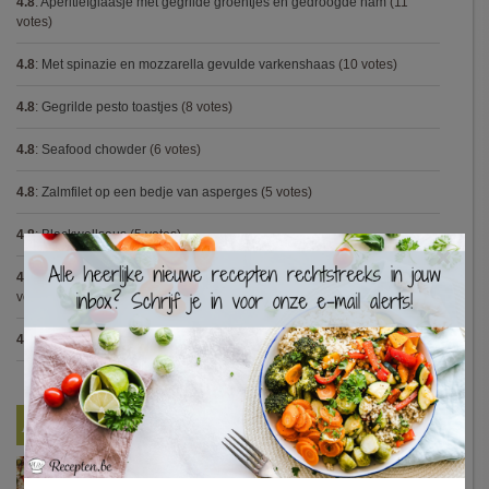
4.8
:
Aperitiefglaasje met gegrilde groentjes en gedroogde ham
(11
votes)
4.8
:
Met spinazie en mozzarella gevulde varkenshaas
(10 votes)
4.8
:
Gegrilde pesto toastjes
(8 votes)
4.8
:
Seafood chowder
(6 votes)
4.8
:
Zalmfilet op een bedje van asperges
(5 votes)
4.8
:
Blackwellsaus
(5 votes)
×
4.7
:
Varkenshaasje met jagersaus en kroketten (Jeroen Meus)
(15
votes)
4.7
:
Gestoofde kip met dragon
(7 votes)
Nieuwste Recepten
Turkse pizza met halloumi en courgette