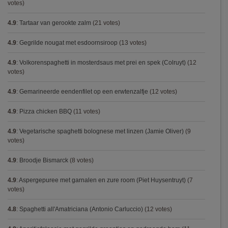
votes)
4.9
:
Tartaar van gerookte zalm
(21 votes)
4.9
:
Gegrilde nougat met esdoornsiroop
(13 votes)
4.9
:
Volkorenspaghetti in mosterdsaus met prei en spek (Colruyt)
(12
votes)
4.9
:
Gemarineerde eendenfilet op een erwtenzalfje
(12 votes)
4.9
:
Pizza chicken BBQ
(11 votes)
4.9
:
Vegetarische spaghetti bolognese met linzen (Jamie Oliver)
(9
votes)
4.9
:
Broodje Bismarck
(8 votes)
4.9
:
Aspergepuree met garnalen en zure room (Piet Huysentruyt)
(7
votes)
4.8
:
Spaghetti all'Amatriciana (Antonio Carluccio)
(12 votes)