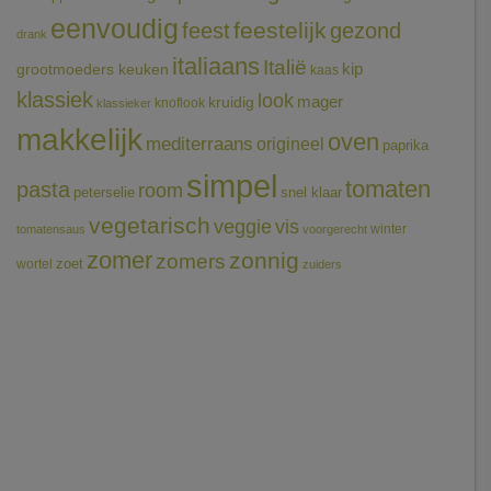
eenvoudig
feestelijk
feest
gezond
drank
italiaans
Italië
grootmoeders keuken
kip
kaas
klassiek
look
mager
kruidig
knoflook
klassieker
makkelijk
oven
mediterraans
origineel
paprika
simpel
tomaten
pasta
room
peterselie
snel klaar
vegetarisch
veggie
vis
winter
tomatensaus
voorgerecht
zomer
zonnig
zomers
wortel
zoet
zuiders