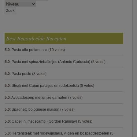
Best Beoordeelde Recepten
5.0
:
Pasta alla puttanesca
(10 votes)
5.0
:
Pasta met spinazieballetjes (Antonio Carluccio)
(8 votes)
5.0
:
Pasta pesto
(8 votes)
5.0
:
Steak met Cajun patatjes en rodekoolsla
(8 votes)
5.0
:
Avocadosoep met grijze garnalen
(7 votes)
5.0
:
Spaghetti bolognese maison
(7 votes)
5.0
:
Capellini met scampi (Gordon Ramsay)
(5 votes)
5.0
:
Hertensteak met rodewijnsaus, vijgen en bospaddestoelen
(5