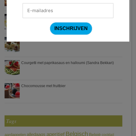
Waterzooi van pladijs met venkel (Colruyt)
Zweedse gehaktballetjes
Courgetti met paprikasaus en halloumi (Sandra Bekkari)
Chocomousse met fruitbier
Tags
Belgisch
aperitief
alledaags
aardappelen
België
cocktail