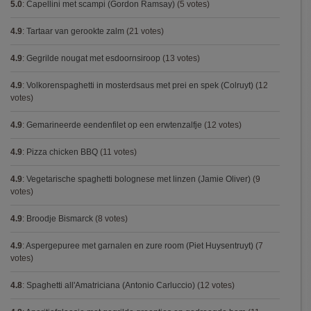
5.0
:
Capellini met scampi (Gordon Ramsay)
(5 votes)
4.9
:
Tartaar van gerookte zalm
(21 votes)
4.9
:
Gegrilde nougat met esdoornsiroop
(13 votes)
4.9
:
Volkorenspaghetti in mosterdsaus met prei en spek (Colruyt)
(12
votes)
4.9
:
Gemarineerde eendenfilet op een erwtenzalfje
(12 votes)
4.9
:
Pizza chicken BBQ
(11 votes)
4.9
:
Vegetarische spaghetti bolognese met linzen (Jamie Oliver)
(9
votes)
4.9
:
Broodje Bismarck
(8 votes)
4.9
:
Aspergepuree met garnalen en zure room (Piet Huysentruyt)
(7
votes)
4.8
:
Spaghetti all'Amatriciana (Antonio Carluccio)
(12 votes)