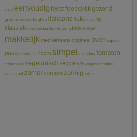
eenvoudig
feestelijk
feest
gezond
drank
italiaans
Italië
grootmoeders keuken
kip
kaas
klassiek
look
mager
kruidig
knoflook
klassieker
makkelijk
oven
mediterraans
origineel
paprika
simpel
tomaten
pasta
room
peterselie
snel klaar
vegetarisch
veggie
vis
winter
tomatensaus
voorgerecht
zomer
zonnig
zomers
wortel
zoet
zuiders