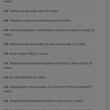
votes)
4.9
:
Tartaar van gerookte zalm
(21 votes)
4.9
:
Gegrilde nougat met esdoornsiroop
(13 votes)
4.9
:
Volkorenspaghetti in mosterdsaus met prei en spek (Colruyt)
(12
votes)
4.9
:
Gemarineerde eendenfilet op een erwtenzalfje
(12 votes)
4.9
:
Pizza chicken BBQ
(11 votes)
4.9
:
Vegetarische spaghetti bolognese met linzen (Jamie Oliver)
(9
votes)
4.9
:
Broodje Bismarck
(8 votes)
4.9
:
Aspergepuree met garnalen en zure room (Piet Huysentruyt)
(7
votes)
4.8
:
Spaghetti all'Amatriciana (Antonio Carluccio)
(12 votes)