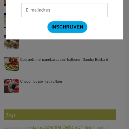
Waterzooi van pladijs met venkel (Colruyt)
Zweedse gehaktballetjes
Courgetti met paprikasaus en halloumi (Sandra Bekkari)
Chocomousse met fruitbier
Tags
Belgisch
aperitief
alledaags
aardappelen
België
cocktail