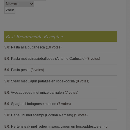
Best Beoordeelde Recepten
5.0
:
Pasta alla puttanesca
(10 votes)
5.0
:
Pasta met spinazieballetjes (Antonio Carluccio)
(8 votes)
5.0
:
Pasta pesto
(8 votes)
5.0
:
Steak met Cajun patatjes en rodekoolsla
(8 votes)
5.0
:
Avocadosoep met grijze garnalen
(7 votes)
5.0
:
Spaghetti bolognese maison
(7 votes)
5.0
:
Capellini met scampi (Gordon Ramsay)
(5 votes)
5.0
:
Hertensteak met rodewijnsaus, vijgen en bospaddestoelen
(5