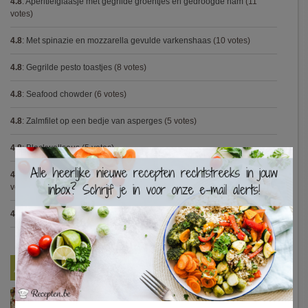
4.8
:
Aperitiefglaasje met gegrilde groentjes en gedroogde ham
(11
votes)
4.8
:
Met spinazie en mozzarella gevulde varkenshaas
(10 votes)
4.8
:
Gegrilde pesto toastjes
(8 votes)
4.8
:
Seafood chowder
(6 votes)
4.8
:
Zalmfilet op een bedje van asperges
(5 votes)
4.8
:
Blackwellsaus
(5 votes)
×
4.7
:
Varkenshaasje met jagersaus en kroketten (Jeroen Meus)
(15
votes)
4.7
:
Gestoofde kip met dragon
(7 votes)
Nieuwste Recepten
Turkse pizza met halloumi en courgette