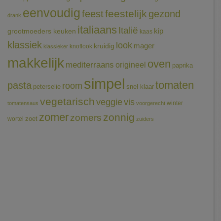
eenvoudig
feestelijk
feest
gezond
drank
italiaans
Italië
grootmoeders keuken
kip
kaas
klassiek
look
mager
kruidig
knoflook
klassieker
makkelijk
oven
mediterraans
origineel
paprika
simpel
tomaten
pasta
room
peterselie
snel klaar
vegetarisch
veggie
vis
winter
tomatensaus
voorgerecht
zomer
zonnig
zomers
wortel
zoet
zuiders