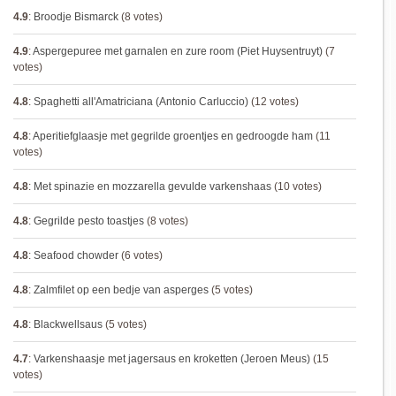
4.9
:
Broodje Bismarck
(8 votes)
4.9
:
Aspergepuree met garnalen en zure room (Piet Huysentruyt)
(7
votes)
4.8
:
Spaghetti all'Amatriciana (Antonio Carluccio)
(12 votes)
4.8
:
Aperitiefglaasje met gegrilde groentjes en gedroogde ham
(11
votes)
4.8
:
Met spinazie en mozzarella gevulde varkenshaas
(10 votes)
4.8
:
Gegrilde pesto toastjes
(8 votes)
4.8
:
Seafood chowder
(6 votes)
4.8
:
Zalmfilet op een bedje van asperges
(5 votes)
4.8
:
Blackwellsaus
(5 votes)
4.7
:
Varkenshaasje met jagersaus en kroketten (Jeroen Meus)
(15
votes)