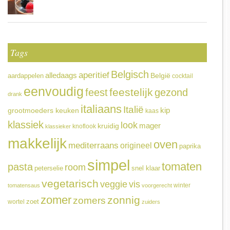
Tags
Belgisch
aperitief
alledaags
aardappelen
België
cocktail
eenvoudig
feestelijk
feest
gezond
drank
italiaans
Italië
grootmoeders keuken
kip
kaas
klassiek
look
mager
kruidig
knoflook
klassieker
makkelijk
oven
mediterraans
origineel
paprika
simpel
tomaten
pasta
room
peterselie
snel klaar
vegetarisch
veggie
vis
winter
tomatensaus
voorgerecht
zomer
zonnig
zomers
wortel
zoet
zuiders