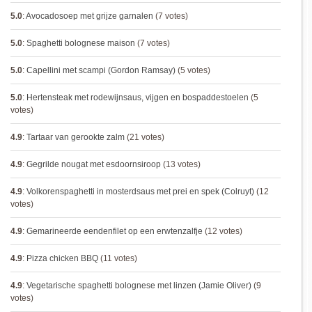
5.0
:
Avocadosoep met grijze garnalen
(7 votes)
5.0
:
Spaghetti bolognese maison
(7 votes)
5.0
:
Capellini met scampi (Gordon Ramsay)
(5 votes)
5.0
:
Hertensteak met rodewijnsaus, vijgen en bospaddestoelen
(5
votes)
4.9
:
Tartaar van gerookte zalm
(21 votes)
4.9
:
Gegrilde nougat met esdoornsiroop
(13 votes)
4.9
:
Volkorenspaghetti in mosterdsaus met prei en spek (Colruyt)
(12
votes)
4.9
:
Gemarineerde eendenfilet op een erwtenzalfje
(12 votes)
4.9
:
Pizza chicken BBQ
(11 votes)
4.9
:
Vegetarische spaghetti bolognese met linzen (Jamie Oliver)
(9
votes)