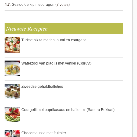
4.7
:
Gestoofde kip met dragon
(7 votes)
Nieuwste Recepten
Turkse pizza met halloumi en courgette
Waterzooi van pladijs met venkel (Colruyt)
Zweedse gehaktballetjes
Courgetti met paprikasaus en halloumi (Sandra Bekkari)
Chocomousse met fruitbier