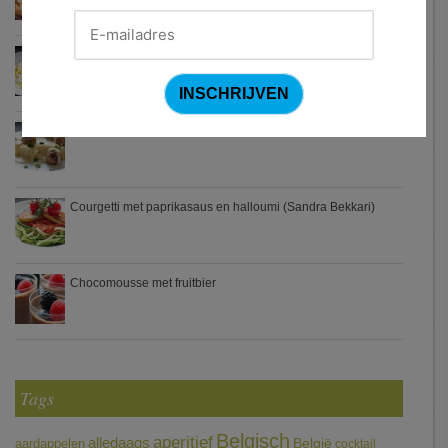
Waterzooi van pladijs met venkel (Colruyt)
Zweedse gehaktballetjes
Courgetti met paprikasaus en halloumi (Sandra Bekkari)
Chocomousse met fruitbier
Tags
Belgisch
aperitief
alledaags
aardappelen
België
cocktail