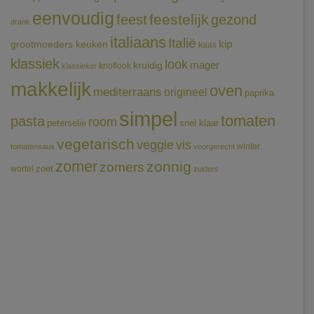
eenvoudig
feestelijk
feest
gezond
drank
italiaans
Italië
grootmoeders keuken
kip
kaas
klassiek
look
mager
kruidig
knoflook
klassieker
makkelijk
oven
mediterraans
origineel
paprika
simpel
tomaten
pasta
room
peterselie
snel klaar
vegetarisch
veggie
vis
winter
tomatensaus
voorgerecht
zomer
zonnig
zomers
wortel
zoet
zuiders