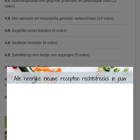
4.8
:
Aperitiefglaasje met gegrilde groentjes en gedroogde ham
(11
votes)
4.8
:
Met spinazie en mozzarella gevulde varkenshaas
(10 votes)
4.8
:
Gegrilde pesto toastjes
(8 votes)
4.8
:
Seafood chowder
(6 votes)
4.8
:
Zalmfilet op een bedje van asperges
(5 votes)
4.8
:
Blackwellsaus
(5 votes)
×
4.7
:
Varkenshaasje met jagersaus en kroketten (Jeroen Meus)
(15
votes)
4.7
:
Gestoofde kip met dragon
(7 votes)
Nieuwste Recepten
Turkse pizza met halloumi en courgette