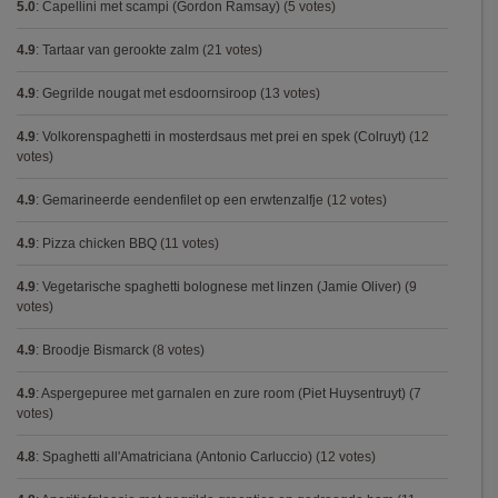
5.0
:
Capellini met scampi (Gordon Ramsay)
(5 votes)
4.9
:
Tartaar van gerookte zalm
(21 votes)
4.9
:
Gegrilde nougat met esdoornsiroop
(13 votes)
4.9
:
Volkorenspaghetti in mosterdsaus met prei en spek (Colruyt)
(12
votes)
4.9
:
Gemarineerde eendenfilet op een erwtenzalfje
(12 votes)
4.9
:
Pizza chicken BBQ
(11 votes)
4.9
:
Vegetarische spaghetti bolognese met linzen (Jamie Oliver)
(9
votes)
4.9
:
Broodje Bismarck
(8 votes)
4.9
:
Aspergepuree met garnalen en zure room (Piet Huysentruyt)
(7
votes)
4.8
:
Spaghetti all'Amatriciana (Antonio Carluccio)
(12 votes)