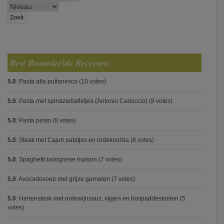
Best Beoordeelde Recepten
5.0
:
Pasta alla puttanesca
(10 votes)
5.0
:
Pasta met spinazieballetjes (Antonio Carluccio)
(8 votes)
5.0
:
Pasta pesto
(8 votes)
5.0
:
Steak met Cajun patatjes en rodekoolsla
(8 votes)
5.0
:
Spaghetti bolognese maison
(7 votes)
5.0
:
Avocadosoep met grijze garnalen
(7 votes)
5.0
:
Hertensteak met rodewijnsaus, vijgen en bospaddestoelen
(5
votes)