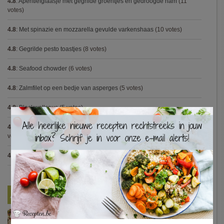
4.8
:
Aperitiefglaasje met gegrilde groentjes en gedroogde ham
(11
votes)
4.8
:
Met spinazie en mozzarella gevulde varkenshaas
(10 votes)
4.8
:
Gegrilde pesto toastjes
(8 votes)
4.8
:
Seafood chowder
(6 votes)
4.8
:
Zalmfilet op een bedje van asperges
(5 votes)
4.8
:
Blackwellsaus
(5 votes)
×
4.7
:
Varkenshaasje met jagersaus en kroketten (Jeroen Meus)
(15
votes)
4.7
:
Gestoofde kip met dragon
(7 votes)
Nieuwste Recepten
Turkse pizza met halloumi en courgette