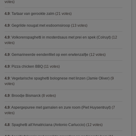
votes)
4.9
:
Tartaar van gerookte zalm
(21 votes)
4.9
:
Gegrilde nougat met esdoornsiroop
(13 votes)
4.9
:
Volkorenspaghetti in mosterdsaus met prei en spek (Colruyt)
(12
votes)
4.9
:
Gemarineerde eendenfilet op een erwtenzalfje
(12 votes)
4.9
:
Pizza chicken BBQ
(11 votes)
4.9
:
Vegetarische spaghetti bolognese met linzen (Jamie Oliver)
(9
votes)
4.9
:
Broodje Bismarck
(8 votes)
4.9
:
Aspergepuree met garnalen en zure room (Piet Huysentruyt)
(7
votes)
4.8
:
Spaghetti all'Amatriciana (Antonio Carluccio)
(12 votes)