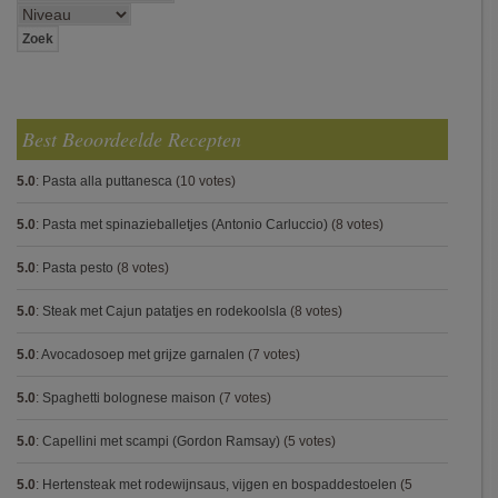
Best Beoordeelde Recepten
5.0
:
Pasta alla puttanesca
(10 votes)
5.0
:
Pasta met spinazieballetjes (Antonio Carluccio)
(8 votes)
5.0
:
Pasta pesto
(8 votes)
5.0
:
Steak met Cajun patatjes en rodekoolsla
(8 votes)
5.0
:
Avocadosoep met grijze garnalen
(7 votes)
5.0
:
Spaghetti bolognese maison
(7 votes)
5.0
:
Capellini met scampi (Gordon Ramsay)
(5 votes)
5.0
:
Hertensteak met rodewijnsaus, vijgen en bospaddestoelen
(5