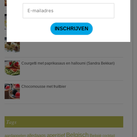
Waterzooi van pladijs met venkel (Colruyt)
Zweedse gehaktballetjes
Courgetti met paprikasaus en halloumi (Sandra Bekkari)
Chocomousse met fruitbier
Tags
Belgisch
aperitief
alledaags
aardappelen
België
cocktail