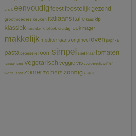
eenvoudig
feestelijk
feest
gezond
drank
italiaans
Italië
grootmoeders keuken
kip
kaas
klassiek
look
mager
kruidig
knoflook
klassieker
makkelijk
oven
mediterraans
origineel
paprika
simpel
tomaten
pasta
room
peterselie
snel klaar
vegetarisch
veggie
vis
winter
tomatensaus
voorgerecht
zomer
zonnig
zomers
wortel
zoet
zuiders