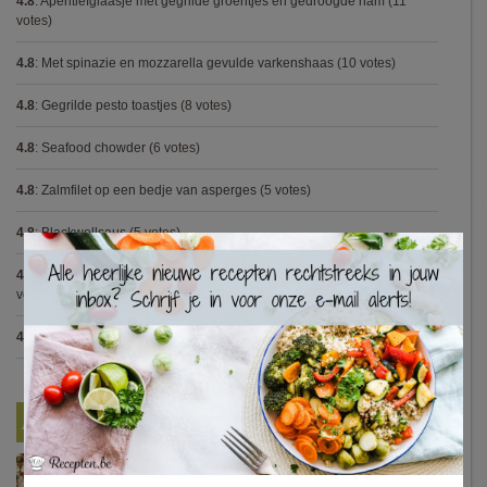
4.8
:
Aperitiefglaasje met gegrilde groentjes en gedroogde ham
(11
votes)
4.8
:
Met spinazie en mozzarella gevulde varkenshaas
(10 votes)
4.8
:
Gegrilde pesto toastjes
(8 votes)
4.8
:
Seafood chowder
(6 votes)
4.8
:
Zalmfilet op een bedje van asperges
(5 votes)
4.8
:
Blackwellsaus
(5 votes)
×
4.7
:
Varkenshaasje met jagersaus en kroketten (Jeroen Meus)
(15
votes)
4.7
:
Gestoofde kip met dragon
(7 votes)
Nieuwste Recepten
Turkse pizza met halloumi en courgette