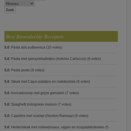
Best Beoordeelde Recepten
5.0
:
Pasta alla puttanesca
(10 votes)
5.0
:
Pasta met spinazieballetjes (Antonio Carluccio)
(8 votes)
5.0
:
Pasta pesto
(8 votes)
5.0
:
Steak met Cajun patatjes en rodekoolsla
(8 votes)
5.0
:
Avocadosoep met grijze garnalen
(7 votes)
5.0
:
Spaghetti bolognese maison
(7 votes)
5.0
:
Capellini met scampi (Gordon Ramsay)
(5 votes)
5.0
:
Hertensteak met rodewijnsaus, vijgen en bospaddestoelen
(5