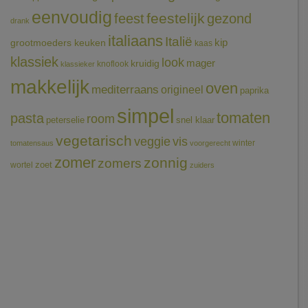
eenvoudig
feestelijk
feest
gezond
drank
italiaans
Italië
grootmoeders keuken
kip
kaas
klassiek
look
mager
kruidig
knoflook
klassieker
makkelijk
oven
mediterraans
origineel
paprika
simpel
tomaten
pasta
room
peterselie
snel klaar
vegetarisch
veggie
vis
winter
tomatensaus
voorgerecht
zomer
zonnig
zomers
wortel
zoet
zuiders