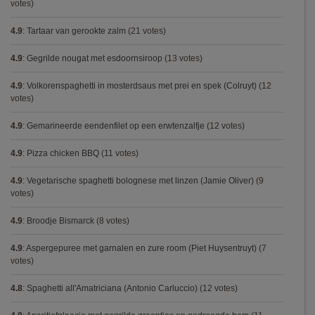
votes)
4.9
:
Tartaar van gerookte zalm
(21 votes)
4.9
:
Gegrilde nougat met esdoornsiroop
(13 votes)
4.9
:
Volkorenspaghetti in mosterdsaus met prei en spek (Colruyt)
(12
votes)
4.9
:
Gemarineerde eendenfilet op een erwtenzalfje
(12 votes)
4.9
:
Pizza chicken BBQ
(11 votes)
4.9
:
Vegetarische spaghetti bolognese met linzen (Jamie Oliver)
(9
votes)
4.9
:
Broodje Bismarck
(8 votes)
4.9
:
Aspergepuree met garnalen en zure room (Piet Huysentruyt)
(7
votes)
4.8
:
Spaghetti all'Amatriciana (Antonio Carluccio)
(12 votes)