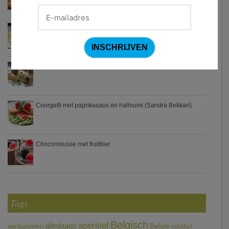
Waterzooi van pladijs met venkel (Colruyt)
Zweedse gehaktballetjes
Courgetti met paprikasaus en halloumi (Sandra Bekkari)
Chocomousse met fruitbier
Tags
Belgisch
aperitief
alledaags
aardappelen
België
cocktail