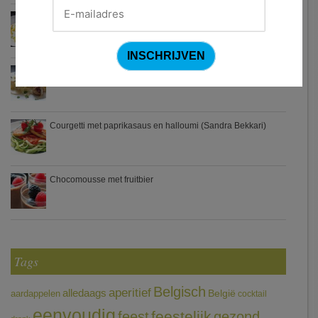
Waterzooi van pladijs met venkel (Colruyt)
Zweedse gehaktballetjes
Courgetti met paprikasaus en halloumi (Sandra Bekkari)
Chocomousse met fruitbier
Tags
Belgisch
aperitief
alledaags
aardappelen
België
cocktail
eenvoudig
feestelijk
feest
gezond