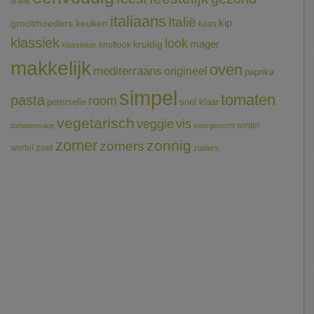
drank
italiaans
Italië
grootmoeders keuken
kip
kaas
klassiek
look
mager
kruidig
knoflook
klassieker
makkelijk
oven
mediterraans
origineel
paprika
simpel
tomaten
pasta
room
peterselie
snel klaar
vegetarisch
veggie
vis
winter
tomatensaus
voorgerecht
zomer
zonnig
zomers
wortel
zoet
zuiders