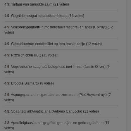
4.9
:
Tartaar van gerookte zalm
(21 votes)
4.9
:
Gegrilde nougat met esdoornsiroop
(13 votes)
4.9
:
Volkorenspaghetti in mosterdsaus met prei en spek (Colruyt)
(12
votes)
4.9
:
Gemarineerde eendenfilet op een erwtenzalfje
(12 votes)
4.9
:
Pizza chicken BBQ
(11 votes)
4.9
:
Vegetarische spaghetti bolognese met linzen (Jamie Oliver)
(9
votes)
4.9
:
Broodje Bismarck
(8 votes)
4.9
:
Aspergepuree met garnalen en zure room (Piet Huysentruyt)
(7
votes)
4.8
:
Spaghetti all'Amatriciana (Antonio Carluccio)
(12 votes)
4.8
:
Aperitiefglaasje met gegrilde groentjes en gedroogde ham
(11
votes)