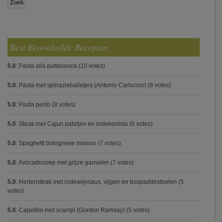
Best Beoordeelde Recepten
5.0
:
Pasta alla puttanesca
(10 votes)
5.0
:
Pasta met spinazieballetjes (Antonio Carluccio)
(8 votes)
5.0
:
Pasta pesto
(8 votes)
5.0
:
Steak met Cajun patatjes en rodekoolsla
(8 votes)
5.0
:
Spaghetti bolognese maison
(7 votes)
5.0
:
Avocadosoep met grijze garnalen
(7 votes)
5.0
:
Hertensteak met rodewijnsaus, vijgen en bospaddestoelen
(5
votes)
5.0
:
Capellini met scampi (Gordon Ramsay)
(5 votes)