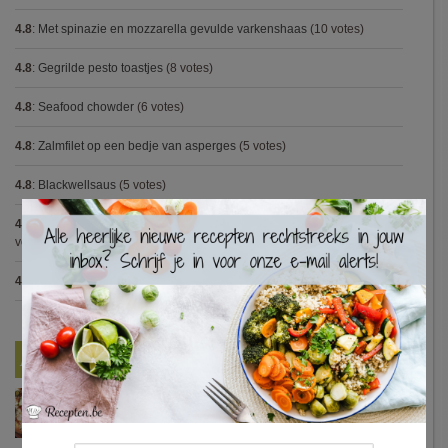
4.8
:
Met spinazie en mozzarella gevulde varkenshaas
(10 votes)
4.8
:
Gegrilde pesto toastjes
(8 votes)
4.8
:
Seafood chowder
(6 votes)
4.8
:
Zalmfilet op een bedje van asperges
(5 votes)
4.8
:
Blackwellsaus
(5 votes)
×
4.7
:
Varkenshaasje met jagersaus en kroketten (Jeroen Meus)
(15
votes)
4.7
:
Gestoofde kip met dragon
(7 votes)
Nieuwste Recepten
Turkse pizza met halloumi en courgette